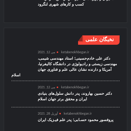
کسب و کارهای شهری لنگرود
نخبگان علمی
ketabenokhbegan.ir
می 12, 2021
دکتر علی خادم‌حسینی؛ استاد مهندسی شیمی،
مهندسی زیستی و رادیولوژی در دانشگاه کالیفرنیا،
آمریکا و دارنده نشان عالی علم و فناوری جهان
اسلام
ketabenokhbegan.ir
می 12, 2021
دکتر حسین بهاروند، پدر دانش سلول‌های بنیادی
ایران و محقق برتر جهان اسلام
ketabenokhbegan.ir
آوریل 28, 2021
پروفسور محمود حسـابی؛ پدر علم فیـزیک ایران