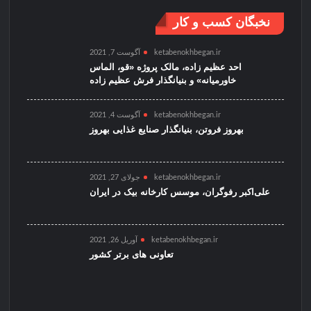
نخبگان کسب و کار
ketabenokhbegan.ir
آگوست 7, 2021
احد عظیم زاده، مالک پروژه «قو، الماس
خاورمیانه» و بنیانگذار فرش عظیم زاده
ketabenokhbegan.ir
آگوست 4, 2021
بهروز فروتن، بنیانگذار صنایع غذایی بهروز
ketabenokhbegan.ir
جولای 27, 2021
علی‌اکبر رفوگران، موسس کارخانه بیک در ایران
ketabenokhbegan.ir
آوریل 26, 2021
تعاونی های برتر کشور