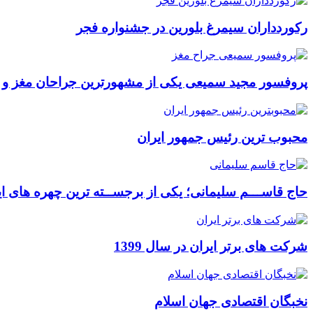
رکوردداران سیمرغ بلورین در جشنواره فجر
پروفسور مجید سمیعی یکی از مشهورترین جراحان مغز و
محبوب ترین رئیس جمهور ایران
حاج قاســـم سلیمانی؛ یکی از برجســته ترین چهره های ای
شرکت های برتر ایران در سال 1399
نخبگان اقتصادی جهان اسلام