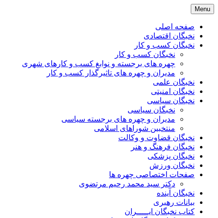
Skip
Menu
to
content
صفحه اصلی
نخبگان اقتصادی
نخبگان کسب و کار
نخبگان کسب و کار
چهره های برجسته و نوابغ کسب و کارهای شهری
مدیران و چهره های تاثیرگذار کسب و کار
نخبگان علمی
نخبگان امنیتی
نخبگان سیاسی
نخبگان سیاسی
مدیران و چهره های برجسته سیاسی
منتخبین شوراهای اسلامی
نخبگان قضاوت و وکالت
نخبگان فرهنگ و هنر
نخبگان پزشکی
نخبگان ورزش
صفحات اختصاصی چهره ها
دکتر سید محمد رحیم مرتضوی
نخبگان آینده
بیانات رهبری
کتاب نخبگان ایـــــران