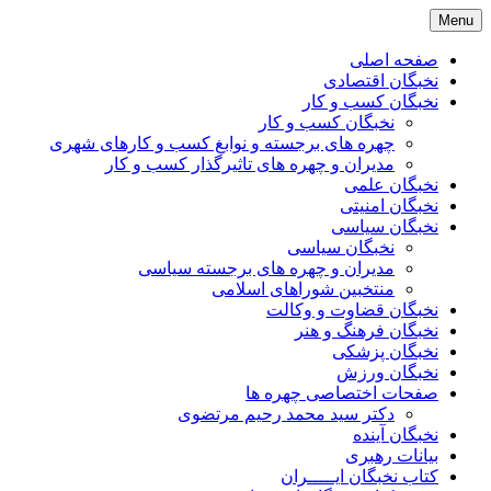
Skip
Menu
to
content
صفحه اصلی
نخبگان اقتصادی
نخبگان کسب و کار
نخبگان کسب و کار
چهره های برجسته و نوابغ کسب و کارهای شهری
مدیران و چهره های تاثیرگذار کسب و کار
نخبگان علمی
نخبگان امنیتی
نخبگان سیاسی
نخبگان سیاسی
مدیران و چهره های برجسته سیاسی
منتخبین شوراهای اسلامی
نخبگان قضاوت و وکالت
نخبگان فرهنگ و هنر
نخبگان پزشکی
نخبگان ورزش
صفحات اختصاصی چهره ها
دکتر سید محمد رحیم مرتضوی
نخبگان آینده
بیانات رهبری
کتاب نخبگان ایـــــران