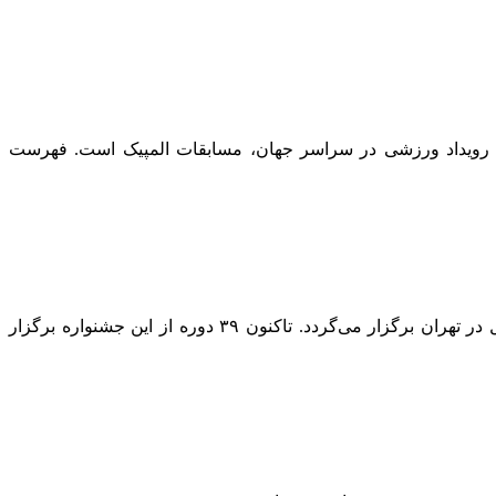
ین رویداد ورزشی در سراسر جهان، مسابقات المپیک است. فهرست
رکوردداران سیمرغ بلورین فجر/ جشنواره فیلم فجر مهم‌ترین جشنواره سینمایی ایران است که از سال ۱۳۶۱ تاکنون، بهمن ماه هر سال در تهران برگزار می‌گردد. تاکنون ۳۹ دوره از این جشنواره برگزار