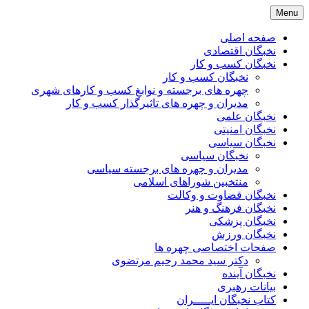
Skip
Menu
to
content
صفحه اصلی
نخبگان اقتصادی
نخبگان کسب و کار
نخبگان کسب و کار
چهره های برجسته و نوابغ کسب و کارهای شهری
مدیران و چهره های تاثیرگذار کسب و کار
نخبگان علمی
نخبگان امنیتی
نخبگان سیاسی
نخبگان سیاسی
مدیران و چهره های برجسته سیاسی
منتخبین شوراهای اسلامی
نخبگان قضاوت و وکالت
نخبگان فرهنگ و هنر
نخبگان پزشکی
نخبگان ورزش
صفحات اختصاصی چهره ها
دکتر سید محمد رحیم مرتضوی
نخبگان آینده
بیانات رهبری
کتاب نخبگان ایـــــران