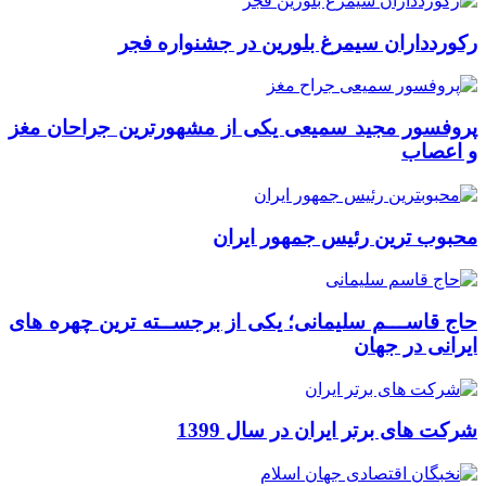
رکوردداران سیمرغ بلورین در جشنواره فجر
پروفسور مجید سمیعی یکی از مشهورترین جراحان مغز
و اعصاب
محبوب ترین رئیس جمهور ایران
حاج قاســـم سلیمانی؛ یکی از برجســته ترین چهره های
ایرانی در جهان
شرکت های برتر ایران در سال 1399