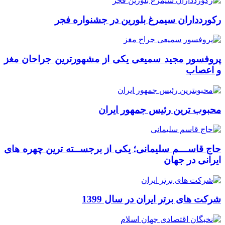
رکوردداران سیمرغ بلورین در جشنواره فجر
پروفسور مجید سمیعی یکی از مشهورترین جراحان مغز
و اعصاب
محبوب ترین رئیس جمهور ایران
حاج قاســـم سلیمانی؛ یکی از برجســته ترین چهره های
ایرانی در جهان
شرکت های برتر ایران در سال 1399