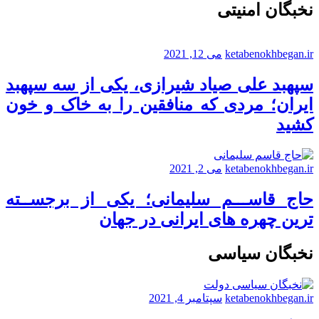
نخبگان امنیتی
ketabenokhbegan.ir
می 12, 2021
سپهبد علی صیاد شیرازی، یکی از سه سپهبد
ایران؛ مردی که منافقین را به خاک و خون
کشید
ketabenokhbegan.ir
می 2, 2021
حاج قاســـم سلیمانی؛ یکی از برجســته
ترین چهره های ایرانی در جهان
نخبگان سیاسی
ketabenokhbegan.ir
سپتامبر 4, 2021