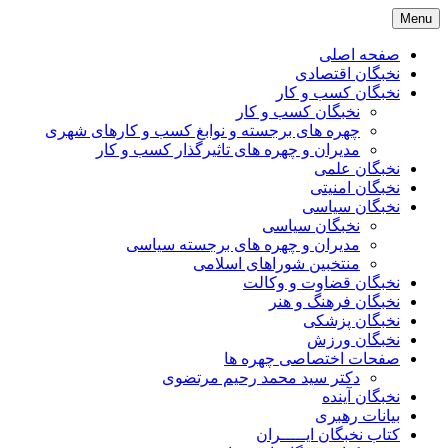
Skip
Menu
to
content
صفحه اصلی
نخبگان اقتصادی
نخبگان کسب و کار
نخبگان کسب و کار
چهره های برجسته و نوابغ کسب و کارهای شهری
مدیران و چهره های تاثیرگذار کسب و کار
نخبگان علمی
نخبگان امنیتی
نخبگان سیاسی
نخبگان سیاسی
مدیران و چهره های برجسته سیاسی
منتخبین شوراهای اسلامی
نخبگان قضاوت و وکالت
نخبگان فرهنگ و هنر
نخبگان پزشکی
نخبگان ورزش
صفحات اختصاصی چهره ها
دکتر سید محمد رحیم مرتضوی
نخبگان آینده
بیانات رهبری
کتاب نخبگان ایـــــران