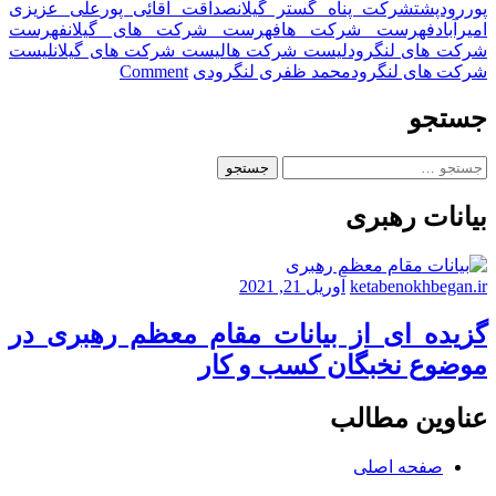
پوررودپشت
شرکت پناه گستر گیلان
صداقت آقائی پور
علی عزیزی
امیرآباد
فهرست شرکت ها
فهرست شرکت های گیلان
فهرست
شرکت های لنگرود
لیست شرکت ها
لیست شرکت های گیلان
لیست
on
شرکت های لنگرود
محمد ظفری لنگرودی
Comment
شرکت
پناه
جستجو
گستر
گیلان
جستجو
شرکت
برای:
سهامی
بیانات رهبری
خاص
به
شماره
ثبت
ketabenokhbegan.ir
آوریل 21, 2021
۱۵۳۸
و
گزیده ای از بیانات مقام معظم رهبری در
شناسه
موضوع نخبگان کسب و کار
ملی
۱۴۰۰۸۰۸۶۲۹۴
عناوین مطالب
صفحه اصلی