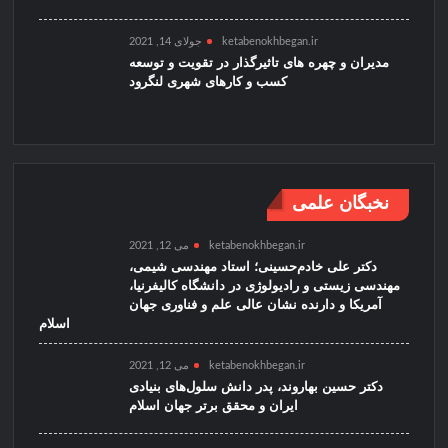
ketabenokhbegan.ir
جولای 14, 2021
مدیران و چهره های تاثیرگذار در تقویت و توسعه
کسب و کارهای شهری لنگرود
نخبگان علمی
ketabenokhbegan.ir
می 12, 2021
دکتر علی خادم‌حسینی؛ استاد مهندسی شیمی،
مهندسی زیستی و رادیولوژی در دانشگاه کالیفرنیا،
آمریکا و دارنده نشان عالی علم و فناوری جهان
اسلام
ketabenokhbegan.ir
می 12, 2021
دکتر حسین بهاروند، پدر دانش سلول‌های بنیادی
ایران و محقق برتر جهان اسلام