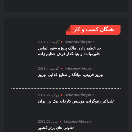
نخبگان کسب و کار
ketabenokhbegan.ir
آگوست 7, 2021
احد عظیم زاده، مالک پروژه «قو، الماس
خاورمیانه» و بنیانگذار فرش عظیم زاده
ketabenokhbegan.ir
آگوست 4, 2021
بهروز فروتن، بنیانگذار صنایع غذایی بهروز
ketabenokhbegan.ir
جولای 27, 2021
علی‌اکبر رفوگران، موسس کارخانه بیک در ایران
ketabenokhbegan.ir
آوریل 26, 2021
تعاونی های برتر کشور