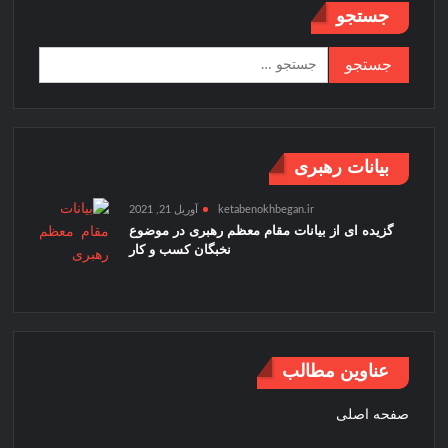
جستجو
و
مالک
جستجو
لوازم
برای:
خانگی
توصیفیان
بیانات رهبری
ketabenokhbegan.ir
آوریل 21, 2021
گزیده ای از بیانات مقام معظم رهبری در موضوع
نخبگان کسب و کار
عناوین مطالب
صفحه اصلی