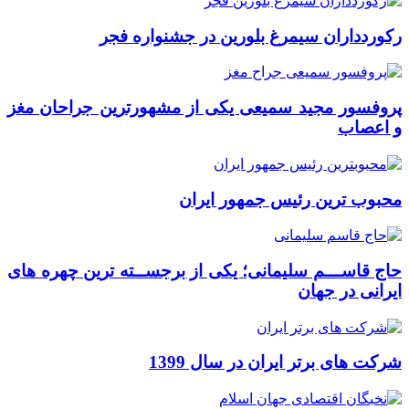
رکوردداران سیمرغ بلورین در جشنواره فجر
پروفسور مجید سمیعی یکی از مشهورترین جراحان مغز
و اعصاب
محبوب ترین رئیس جمهور ایران
حاج قاســـم سلیمانی؛ یکی از برجســته ترین چهره های
ایرانی در جهان
شرکت های برتر ایران در سال 1399