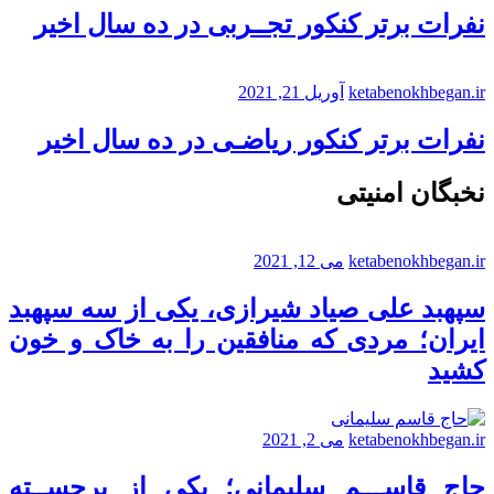
نفرات برتر کنکور تجــربی در ده سال اخیر
ketabenokhbegan.ir
آوریل 21, 2021
نفرات برتر کنکور ریاضـی در ده سال اخیر
نخبگان امنیتی
ketabenokhbegan.ir
می 12, 2021
سپهبد علی صیاد شیرازی، یکی از سه سپهبد
ایران؛ مردی که منافقین را به خاک و خون
کشید
ketabenokhbegan.ir
می 2, 2021
حاج قاســـم سلیمانی؛ یکی از برجســته