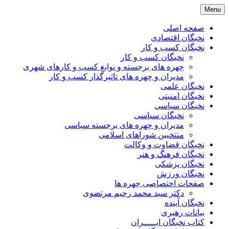
Skip
Menu
to
content
صفحه اصلی
نخبگان اقتصادی
نخبگان کسب و کار
نخبگان کسب و کار
چهره های برجسته و نوابغ کسب و کارهای شهری
مدیران و چهره های تاثیرگذار کسب و کار
نخبگان علمی
نخبگان امنیتی
نخبگان سیاسی
نخبگان سیاسی
مدیران و چهره های برجسته سیاسی
منتخبین شوراهای اسلامی
نخبگان قضاوت و وکالت
نخبگان فرهنگ و هنر
نخبگان پزشکی
نخبگان ورزش
صفحات اختصاصی چهره ها
دکتر سید محمد رحیم مرتضوی
نخبگان آینده
بیانات رهبری
کتاب نخبگان ایـــــران