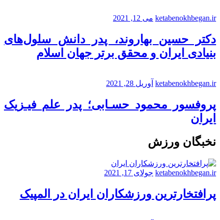
ketabenokhbegan.ir
می 12, 2021
دکتر حسین بهاروند، پدر دانش سلول‌های
بنیادی ایران و محقق برتر جهان اسلام
ketabenokhbegan.ir
آوریل 28, 2021
پروفسور محمود حسـابی؛ پدر علم فیـزیک
ایران
نخبگان ورزش
ketabenokhbegan.ir
جولای 17, 2021
پرافتخارترین ورزشکاران ایران در المپیک