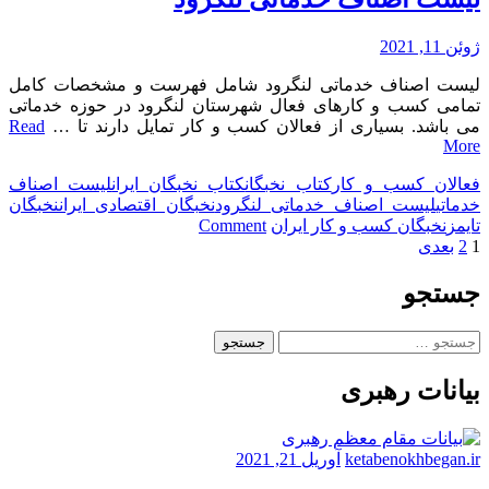
لنگرود
ژوئن 11, 2021
لیست اصناف خدماتی لنگرود شامل فهرست و مشخصات کامل
تمامی کسب و کارهای فعال شهرستان لنگرود در حوزه خدماتی
می باشد. بسیاری از فعالان کسب و کار تمایل دارند تا …
Read
More
فعالان کسب و کار
کتاب نخبگان
کتاب نخبگان ایران
لیست اصناف
خدماتی
لیست اصناف خدماتی لنگرود
نخبگان اقتصادی ایران
نخبگان
on
تایمز
نخبگان کسب و کار ایران
Comment
لیست
صفحه‌بندی
1
2
بعدی
اصناف
نوشته‌ها
خدماتی
جستجو
لنگرود
جستجو
برای:
بیانات رهبری
ketabenokhbegan.ir
آوریل 21, 2021