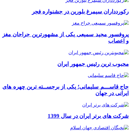
رکوردداران سیمرغ بلورین در جشنواره فجر
پروفسور مجید سمیعی یکی از مشهورترین جراحان مغز
و اعصاب
محبوب ترین رئیس جمهور ایران
حاج قاســـم سلیمانی؛ یکی از برجســته ترین چهره های
ایرانی در جهان
شرکت های برتر ایران در سال 1399