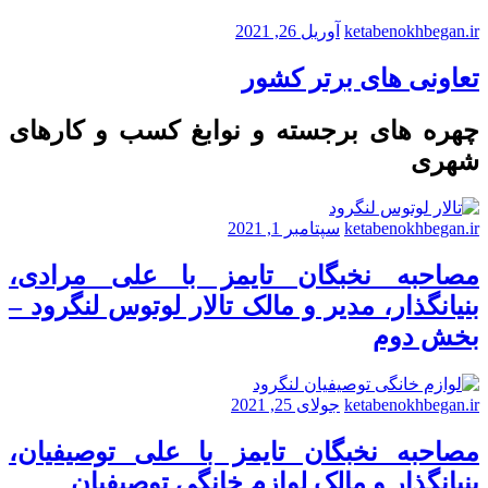
ketabenokhbegan.ir
آوریل 26, 2021
تعاونی های برتر کشور
چهره های برجسته و نوابغ کسب و کارهای
شهری
ketabenokhbegan.ir
سپتامبر 1, 2021
مصاحبه نخبگان تایمز با علی مرادی،
بنیانگذار، مدیر و مالک تالار لوتوس لنگرود –
بخش دوم
ketabenokhbegan.ir
جولای 25, 2021
مصاحبه نخبگان تایمز با علی توصیفیان،
بنیانگذار و مالک لوازم خانگی توصیفیان