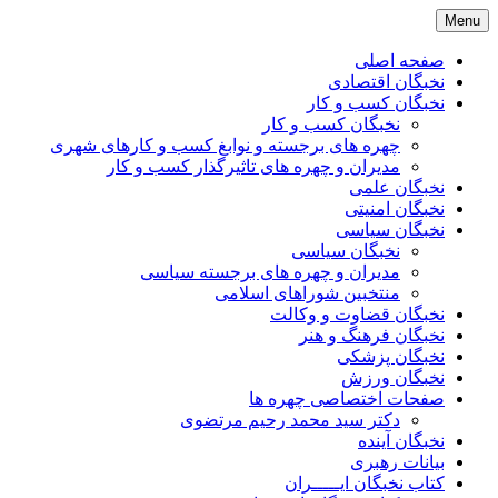
Skip
Menu
to
content
صفحه اصلی
نخبگان اقتصادی
نخبگان کسب و کار
نخبگان کسب و کار
چهره های برجسته و نوابغ کسب و کارهای شهری
مدیران و چهره های تاثیرگذار کسب و کار
نخبگان علمی
نخبگان امنیتی
نخبگان سیاسی
نخبگان سیاسی
مدیران و چهره های برجسته سیاسی
منتخبین شوراهای اسلامی
نخبگان قضاوت و وکالت
نخبگان فرهنگ و هنر
نخبگان پزشکی
نخبگان ورزش
صفحات اختصاصی چهره ها
دکتر سید محمد رحیم مرتضوی
نخبگان آینده
بیانات رهبری
کتاب نخبگان ایـــــران