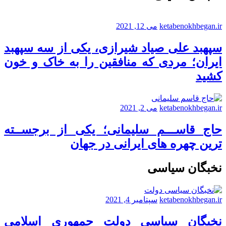
ketabenokhbegan.ir
می 12, 2021
سپهبد علی صیاد شیرازی، یکی از سه سپهبد
ایران؛ مردی که منافقین را به خاک و خون
کشید
ketabenokhbegan.ir
می 2, 2021
حاج قاســـم سلیمانی؛ یکی از برجســته
ترین چهره های ایرانی در جهان
نخبگان سیاسی
ketabenokhbegan.ir
سپتامبر 4, 2021
نخبگان سیاسی دولت جمهوری اسلامی