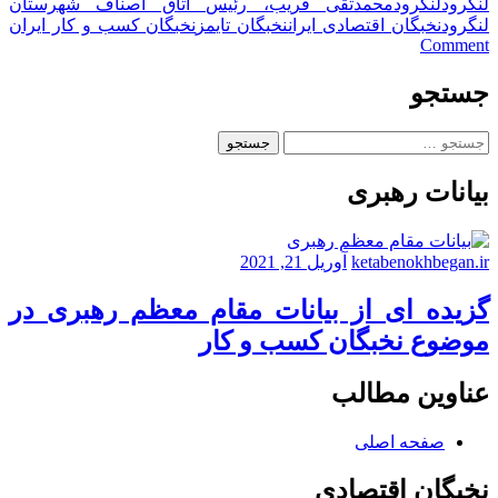
لنگرود
لنگرود
محمدتقی فریب، رئیس اتاق اصناف شهرستان
لنگرود
نخبگان اقتصادی ایران
نخبگان تایمز
نخبگان کسب و کار ایران
on
Comment
مدیران
و
جستجو
چهره
های
جستجو
تاثیرگذار
برای:
در
بیانات رهبری
تقویت
و
توسعه
کسب
ketabenokhbegan.ir
آوریل 21, 2021
و
کارهای
گزیده ای از بیانات مقام معظم رهبری در
شهری
موضوع نخبگان کسب و کار
لنگرود
عناوین مطالب
صفحه اصلی
نخبگان اقتصادی