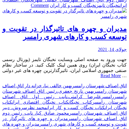
on
ایران
نخبگان تایمز
نخبگان کسب و کار ایران
Comment
مدیران
و
چهره
های
مدیران و چهره های تاثیرگذار در تقویت و
تاثیرگذار
توسعه کسب و کارهای شهری رامسر
در
تقویت
و
جولای 14, 2021
توسعه
جهت ورود به صفحه اصلی وبسایت نخبگان تایمز (پورتال رسمی
کسب
کتاب نخبگان ایران) روی همین لینک کلیک کنید. در ساختار نظام
و
صنفی جمهوری اسلامی ایران، تاثیرگذارترین چهره های غیر دولتی
کارهای
Read More
…
شهری
خمینی
اتاق اصناف شهرستان رامسر
بهمن خالقی نیا، خزانه دار اتاق اصناف
شهر
شهرستان رامسر
بهمن نارنج جعفری،رئیس اتاق اصناف شهرستان
رامسر
رامسر
علیرضا کرامتی،نایب رئیس اول اتاق اصناف
شهرستان رامسر
کتاب نخبگان
کتاب نخبگان اقتصادی ایران
کتاب
نخبگان ایران
کتاب نخبگان کسب و کار ایران
محمد نظرسروش، دبیر
اتاق اصناف شهرستان رامسر
محمود صادق کیا، نایب رئیس دوم
اتاق اصناف شهرستان رامسر
مدیران و چهره های تاثیرگذار در
تقویت و توسعه کسب و کارهای شهری رامسر
مدیران و چهره های