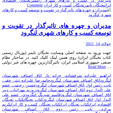
تاثیرگذار در کسب و کارهای شهری رامسر
نخبگان اقتصادی
on
ایران
نخبگان تایمز
نخبگان کسب و کار ایران
Comment
مدیران
و
چهره
های
مدیران و چهره های تاثیرگذار در تقویت و
تاثیرگذار
توسعه کسب و کارهای شهری لنگرود
در
تقویت
و
جولای 14, 2021
توسعه
جهت ورود به صفحه اصلی وبسایت نخبگان تایمز (پورتال رسمی
کسب
کتاب نخبگان ایران) روی همین لینک کلیک کنید. در ساختار نظام
و
صنفی جمهوری اسلامی ایران، تاثیرگذارترین چهره های غیر دولتی
کارهای
Read More
…
شهری
رامسر
ابراهیم علیزاده شرفشاده، خزانه دار اتاق اصناف شهرستان
لنگرود
اتاق اصناف شهرستان لنگرود
حامدرضا علیزاده ثبتی حقی،
نایب رئیس اول اتاق اصناف شهرستان لنگرود
حسین رحیمی، عضو
علی البدل دوم اتاق اصناف شهرستان لنگرود
روزبه مهرابیان، دبیر
اتاق اصناف شهرستان لنگرود
قاسم شبرنگ لنگرودي، عضو علی
البدل اول اتاق اصناف شهرستان لنگرود
کتاب نخبگان
کتاب نخبگان
اقتصادی ایران
کتاب نخبگان ایران
کتاب نخبگان کسب و کار ایران
کریم
مرادی، نایب رئیس دوم اتاق اصناف شهرستان