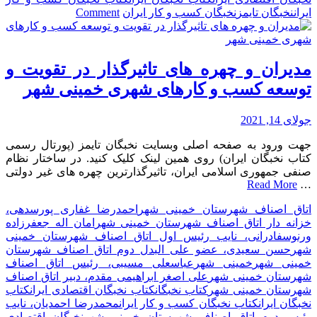
on
ایران
نخبگان تایمز
نخبگان کسب و کار ایران
Comment
مدیران
و
چهـــره
های
مدیران و چهره های تاثیرگذار در تقویت و
تاثیرگذار
توسعه کسب و کارهای شهری خمینی شهر
در
تقویت
و
جولای 14, 2021
توسعه
جهت ورود به صفحه اصلی وبسایت نخبگان تایمز (پورتال رسمی
کسب
کتاب نخبگان ایران) روی همین لینک کلیک کنید. در ساختار نظام
و
صنفی جمهوری اسلامی ایران، تاثیرگذارترین چهره های غیر دولتی
کارهای
Read More
…
شهری
لاهیـــجان
اتاق اصناف شهرستان خمینی شهر
احمدرضا غفاری پورسدهی،
خزانه دار اتاق اصناف شهرستان خمینی شهر
امان اله جعفرزاده
ورنوسفادرانی، نایب رئیس اول اتاق اصناف شهرستان خمینی
شهر
حسن سعیدی، عضو علی البدل دوم اتاق اصناف شهرستان
خمینی شهر
خمینی شهر
عباسعلی مسیبی، رئیس اتاق اصناف
شهرستان خمینی شهر
علی اصغر ابراهیمی مقدم، دبیر اتاق اصناف
شهرستان خمینی شهر
کتاب نخبگان
کتاب نخبگان اقتصادی ایران
کتاب
نخبگان ایران
کتاب نخبگان کسب و کار ایران
محمدرضا احمدیان، نایب
رئیس دوم اتاق اصناف شهرستان خمینی شهر
نخبگان اقتصادی