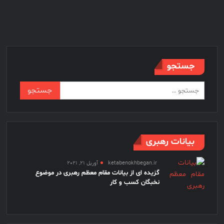
محبی
نژاد،
عضو
هیئت
مدیره
شرکت
جستجو
تعاونی
آرد
جستجو
لنگرود
برای:
بیانات رهبری
ketabenokhbegan.ir
آوریل 21, 2021
گزیده ای از بیانات مقام معظم رهبری در موضوع
نخبگان کسب و کار