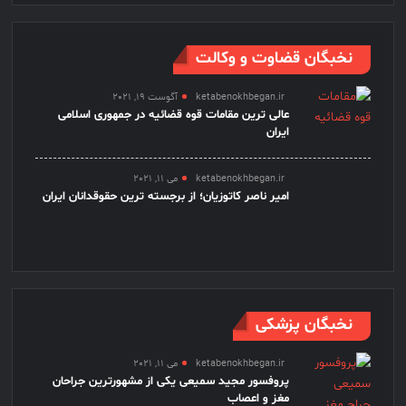
نخبگان قضاوت و وکالت
ketabenokhbegan.ir
آگوست 19, 2021
عالی ترین مقامات قوه قضائیه در جمهوری اسلامی
ایران
ketabenokhbegan.ir
می 11, 2021
امیر ناصر کاتوزیان؛ از برجسته ترین حقوقدانان ایران
نخبگان پزشکی
ketabenokhbegan.ir
می 11, 2021
پروفسور مجید سمیعی یکی از مشهورترین جراحان
مغز و اعصاب