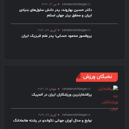
ketabenokhbegan.ir
می 12, 2021
دکتر حسین بهاروند، پدر دانش سلول‌های بنیادی
ایران و محقق برتر جهان اسلام
ketabenokhbegan.ir
آوریل 28, 2021
پروفسور محمود حسـابی؛ پدر علم فیـزیک ایران
نخبگان ورزش
ketabenokhbegan.ir
جولای 17, 2021
پرافتخارترین ورزشکاران ایران در المپیک
ketabenokhbegan.ir
آوریل 26, 2021
نوابغ و مدال آوران جهـانی تکواندو در رشته هانمادانگ