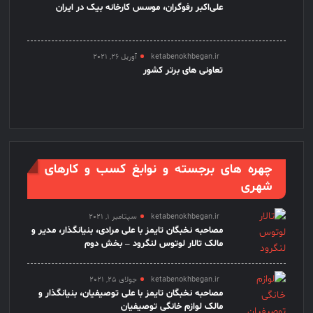
علی‌اکبر رفوگران، موسس کارخانه بیک در ایران
ketabenokhbegan.ir
آوریل 26, 2021
تعاونی های برتر کشور
چهره های برجسته و نوابغ کسب و کارهای
شهری
ketabenokhbegan.ir
سپتامبر 1, 2021
مصاحبه نخبگان تایمز با علی مرادی، بنیانگذار، مدیر و
مالک تالار لوتوس لنگرود – بخش دوم
ketabenokhbegan.ir
جولای 25, 2021
مصاحبه نخبگان تایمز با علی توصیفیان، بنیانگذار و
مالک لوازم خانگی توصیفیان