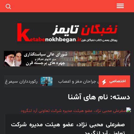
ch for:
Ski
t
conten
نخبگا
نخبگان
تایمز/
کتاب
نخبگان
+ پورتال
رسمی
سمیعی یکی از مشهورترین جراحان مغز و اعصاب
رکوردداران س
اختصاصی
کتاب
نخبگان
دسته:
نام های آشنا
ایران –
کتاب
نخبگان
اقتصادی
صفرعلی محبی نژاد، عضو هیئت مدیره شرکت
ایران –
تعاونی آرد لنگرود
کتاب