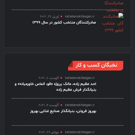
ketabenokhbegan.ir
آوریل 26, 2021
صادرکنندگان منتخب کشور در سال 1399
نخبگان کسب و کار
ketabenokhbegan.ir
آگوست 7, 2021
احد عظیم زاده، مالک پروژه «قو، الماس خاورمیانه» و
بنیانگذار فرش عظیم زاده
ketabenokhbegan.ir
آگوست 4, 2021
بهروز فروتن، بنیانگذار صنایع غذایی بهروز
ketabenokhbegan.ir
جولای 27, 2021