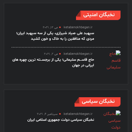
نخبگان امنیتی
ketabenokhbegan.ir
می 12, 2021
سپهبد علی صیاد شیرازی، یکی از سه سپهبد ایران؛
مردی که منافقین را به خاک و خون کشید
ketabenokhbegan.ir
می 2, 2021
حاج قاســـم سلیمانی؛ یکی از برجســته ترین چهره های
ایرانی در جهان
نخبگان سیاسی
ketabenokhbegan.ir
سپتامبر 4, 2021
نخبگان سیاسی دولت جمهوری اسلامی ایران