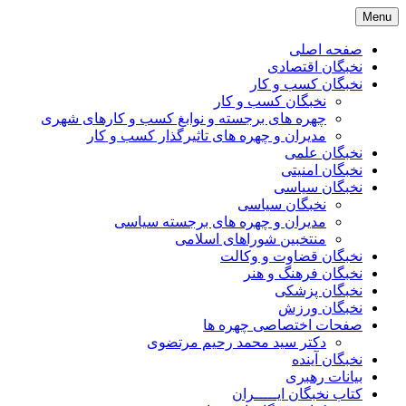
Skip
Menu
to
content
صفحه اصلی
نخبگان اقتصادی
نخبگان کسب و کار
نخبگان کسب و کار
چهره های برجسته و نوابغ کسب و کارهای شهری
مدیران و چهره های تاثیرگذار کسب و کار
نخبگان علمی
نخبگان امنیتی
نخبگان سیاسی
نخبگان سیاسی
مدیران و چهره های برجسته سیاسی
منتخبین شوراهای اسلامی
نخبگان قضاوت و وکالت
نخبگان فرهنگ و هنر
نخبگان پزشکی
نخبگان ورزش
صفحات اختصاصی چهره ها
دکتر سید محمد رحیم مرتضوی
نخبگان آینده
بیانات رهبری
کتاب نخبگان ایـــــران