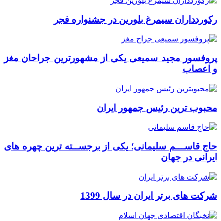
رکوردداران سیمرغ بلورین در جشنواره فجر
پروفسور مجید سمیعی یکی از مشهورترین جراحان مغز
و اعصاب
محبوب ترین رئیس جمهور ایران
حاج قاســـم سلیمانی؛ یکی از برجســته ترین چهره های
ایرانی در جهان
شرکت های برتر ایران در سال 1399