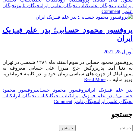
عالی
ایران
کتاب نخبگان علمی
کتاب نخبگان علمی ایران
نخبگان تایمز
نخبگان
علم
on
علمی
Comment
و
دکتر
فناوری
حسین
جهان
بهاروند،
پروفسور محمود حسـابی؛ پدر علم فیـزیک
اسلام
پدر
ایران
دانش
سلول‌های
بنیادی
آوریل 28, 2021
ایران
پروفسور محمود حسابی در سوم اسفند ماه ۱۲۸۱ شمسی در تهران
و
به دنیا آمد. پدربزرگش حاج میرزا علی حسابی معروف به
محقق
یمین‌الملک از چهره های سیاسی زمان خود و در کابینه فرمانفرما
برتر
وزیر مالیه …
Read More
جهان
اسلام
پدر علم فیـزیک ایران
پروفسور محمود حسـابی
پروفسور محمود
حسـابی؛ پدر علم فیـزیک ایران
کتاب نخبگان
کتاب نخبگان ایران
کتاب
on
نخبگان علمی ایران
نخبگان تایمز
Comment
پروفسور
محمود
جستجو
حسـابی؛
پدر
جستجو
علم
برای: