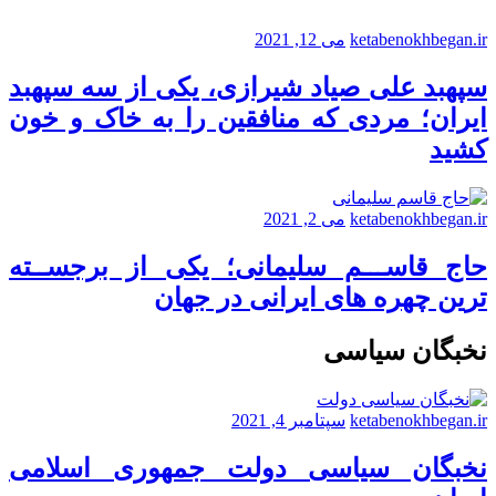
ketabenokhbegan.ir
می 12, 2021
سپهبد علی صیاد شیرازی، یکی از سه سپهبد
ایران؛ مردی که منافقین را به خاک و خون
کشید
ketabenokhbegan.ir
می 2, 2021
حاج قاســـم سلیمانی؛ یکی از برجســته
ترین چهره های ایرانی در جهان
نخبگان سیاسی
ketabenokhbegan.ir
سپتامبر 4, 2021
نخبگان سیاسی دولت جمهوری اسلامی