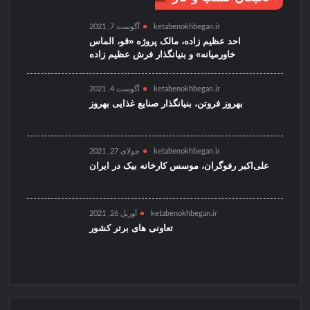
ketabenokhbegan.ir
آگوست 7, 2021
احد عظیم زاده، مالک پروژه «قو، الماس
خاورمیانه» و بنیانگذار فرش عظیم زاده
ketabenokhbegan.ir
آگوست 4, 2021
بهروز فروتن، بنیانگذار صنایع غذایی بهروز
ketabenokhbegan.ir
جولای 27, 2021
علی‌اکبر رفوگران، موسس کارخانه بیک در ایران
ketabenokhbegan.ir
آوریل 26, 2021
تعاونی های برتر کشور