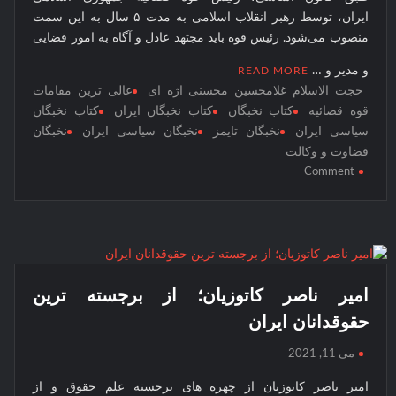
نخبگان
ایران، توسط رهبر انقلاب اسلامی به مدت ۵ سال به این سمت
نخبگان اقتصادی جهان اسلام
قرن 15
منصوب می‌شود. رئیس قوه باید مجتهد عادل و آگاه به امور قضایی
– کتاب
نخبگان
و مدیر و …
READ MORE
ورزش
حجت الاسلام غلامحسین محسنی اژه ای
عالی ترین مقامات
ایران –
قوه قضائیه
کتاب نخبگان
کتاب نخبگان ایران
کتاب نخبگان
سیاسی ایران
نخبگان تایمز
نخبگان سیاسی ایران
نخبگان
کتاب
قضاوت و وکالت
نخبگان
on
Comment
کسب و
عالی
کار
ترین
ایران –
مقامات
کتاب
قوه
نخبگان
قضائیه
ایران
در
امیر ناصر کاتوزیان؛ از برجسته ترین
جمهوری
حقوقدانان ایران
اسلامی
ایران
می 11, 2021
امیر ناصر کاتوزیان از چهره های برجسته علم حقوق و از