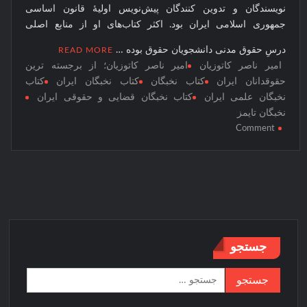
نویسندگان و تدوین کنندگان پیش‌نویس اولیهٔ قانون اساسی
جمهوری اسلامی ایران بود. اکثر کتاب‌های او از منابع اصلی
درسِ حقوق مدنی دانشجویان حقوق بوده …
READ MORE
امیر ناصر کاتوزیان
امیر ناصر کاتوزیان؛ از برجسته ترین
حقوقدانان ایران
کتاب نخبگان
کتاب نخبگان ایران
کتاب
نخبگان علمی ایران
کتاب نخبگان قضایی و حقوقی ایران
نخبگان تایمز
on
Comment
امیر
ناصر
کاتوزیان؛
از
برجسته
ترین
حقوقدانان
جستجو
ایران
جستجو
برای: