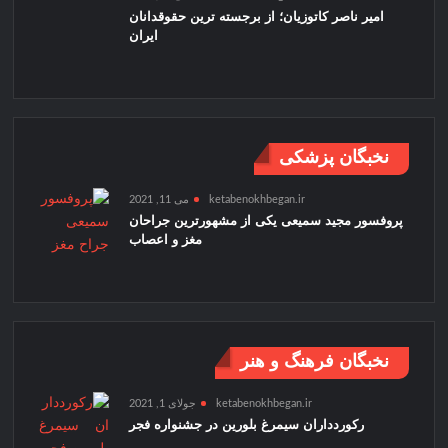
امیر ناصر کاتوزیان؛ از برجسته ترین حقوقدانان
ایران
نخبگان پزشکی
ketabenokhbegan.ir
می 11, 2021
پروفسور مجید سمیعی یکی از مشهورترین جراحان
مغز و اعصاب
نخبگان فرهنگ و هنر
ketabenokhbegan.ir
جولای 1, 2021
رکوردداران سیمرغ بلورین در جشنواره فجر