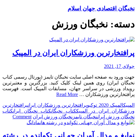
نخبگان اقتصادی جهان اسلام
دسته:
نخبگان ورزش
پرافتخارترین ورزشکاران ایران در المپیک
جولای 17, 2021
جهت ورود به صفحه اصلی سایت نخبگان تایمز (پورتال رسمی کتاب
نخبگان ایران) روی همین لینک کلیک کنید. بزرگترین و معتبرترین
رویداد ورزشی در سراسر جهان، مسابقات المپیک است. فهرست
پرافتخارترین ورزشکاران …
Read More
المپیک
المپیک 2020 توکیو
پرافتخارترین ورزشکاران ایران
پرافتخارترین
ورزشکاران ایران در المپیک
کتاب نخبگان
کتاب نخبگان ایران
کتاب
on
نخبگان ورزش ایران
نخبگان تایمز
نخبگان ورزش ایران
Comment
پرافتخا
ورزشکا
ایران
نوابغ و مدال آوران جهـانی تکواندو در رشته