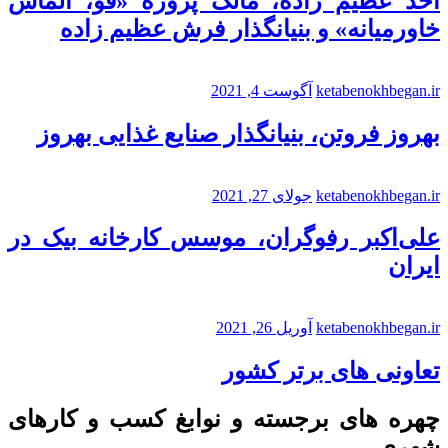
احد عظیم زاده، مالک پروژه «قو، الماس
خاورمیانه» و بنیانگذار فرش عظیم زاده
ketabenokhbegan.ir
آگوست 4, 2021
بهروز فروتن، بنیانگذار صنایع غذایی بهروز
ketabenokhbegan.ir
جولای 27, 2021
علی‌اکبر رفوگران، موسس کارخانه بیک در
ایران
ketabenokhbegan.ir
آوریل 26, 2021
تعاونی های برتر کشور
چهره های برجسته و نوابغ کسب و کارهای
شهری