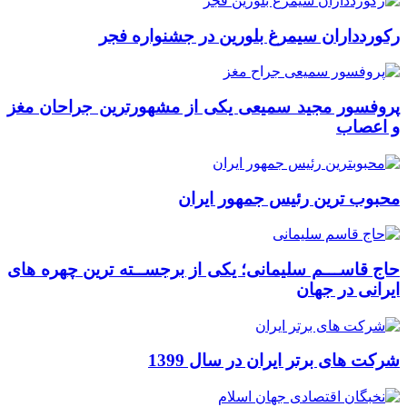
رکوردداران سیمرغ بلورین در جشنواره فجر
پروفسور مجید سمیعی یکی از مشهورترین جراحان مغز
و اعصاب
محبوب ترین رئیس جمهور ایران
حاج قاســـم سلیمانی؛ یکی از برجســته ترین چهره های
ایرانی در جهان
شرکت های برتر ایران در سال 1399