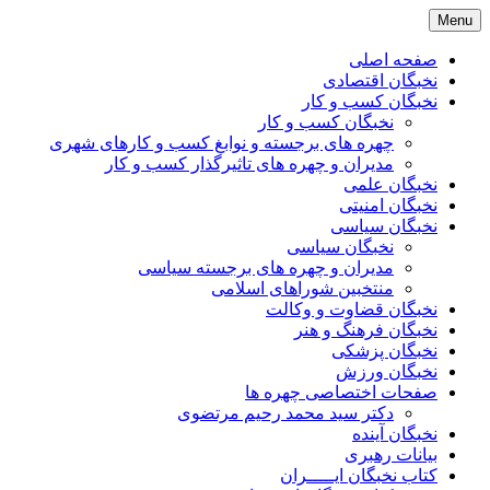
Skip
Menu
to
content
صفحه اصلی
نخبگان اقتصادی
نخبگان کسب و کار
نخبگان کسب و کار
چهره های برجسته و نوابغ کسب و کارهای شهری
مدیران و چهره های تاثیرگذار کسب و کار
نخبگان علمی
نخبگان امنیتی
نخبگان سیاسی
نخبگان سیاسی
مدیران و چهره های برجسته سیاسی
منتخبین شوراهای اسلامی
نخبگان قضاوت و وکالت
نخبگان فرهنگ و هنر
نخبگان پزشکی
نخبگان ورزش
صفحات اختصاصی چهره ها
دکتر سید محمد رحیم مرتضوی
نخبگان آینده
بیانات رهبری
کتاب نخبگان ایـــــران