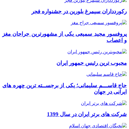
رکوردداران سیمرغ بلورین در جشنواره فجر
پروفسور مجید سمیعی یکی از مشهورترین جراحان مغز
و اعصاب
محبوب ترین رئیس جمهور ایران
حاج قاســـم سلیمانی؛ یکی از برجســته ترین چهره های
ایرانی در جهان
شرکت های برتر ایران در سال 1399