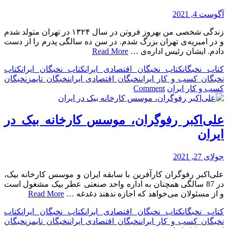
پروژه
آگوست 4, 2021
«قو،
الماس
زندگی شخصی من بهروز فروتن در سال ۱۳۲۴ در تهران متولد شدم
خاورمیانه»
و در امیریه‌ی تهران بزرگ شدم. در سن ده سالگی پدرم را از دست
و
دادم. ایشان رئیس اداره‌ی …
Read More
بنیانگذار
فرش
کتاب نخبگان
کتاب نخبگان اقتصادی ایران
کتاب نخبگان ایران
کتاب
عظیم
نخبگان کسب و کار ایران
نخبگان اقتصادی ایران
نخبگان تایمز
نخبگان
زاده
on
کسب و کار ایران
Comment
بهروز
فروتن،
بنیانگذار
علی‌اکبر رفوگران، موسس کارخانه بیک در
صنایع
ایران
غذایی
بهروز
جولای 27, 2021
علی‌اکبر رفوگران کارآفرین با سابقه ایران و موسس کارخانه بیک،
در 87 سالگی همچنان به اداره واحد صنعتی عطر بیک مشغول است
و از مسئولان می‌خواهد که اجازه ندهند دغدغه …
Read More
کتاب نخبگان
کتاب نخبگان اقتصادی ایران
کتاب نخبگان ایران
کتاب
نخبگان کسب و کار ایران
نخبگان اقتصادی ایران
نخبگان تایمز
نخبگان