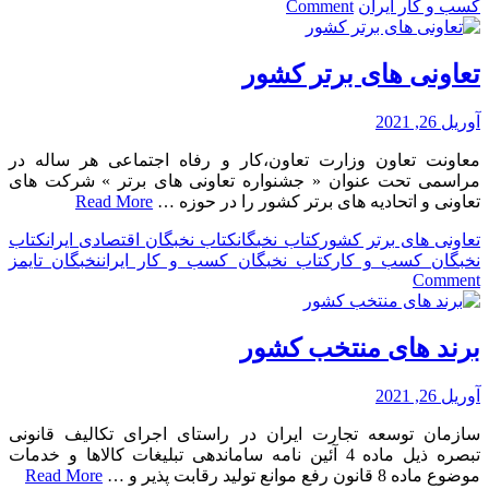
on
کسب و کار ایران
Comment
علی‌اکبر
رفوگران،
موسس
تعاونی های برتر کشور
کارخانه
بیک
آوریل 26, 2021
در
ایران
معاونت تعاون وزارت تعاون،کار و رفاه اجتماعی هر ساله در
مراسمی تحت عنوان « جشنواره تعاونی های برتر » شرکت های
تعاونی و اتحادیه های برتر کشور را در حوزه …
Read More
تعاونی های برتر کشور
کتاب نخبگان
کتاب نخبگان اقتصادی ایران
کتاب
نخبگان کسب و کار
کتاب نخبگان کسب و کار ایران
نخبگان تایمز
on
Comment
تعاونی
های
برتر
برند های منتخب کشور
کشور
آوریل 26, 2021
سازمان توسعه تجارت ایران در راستای اجرای تکالیف قانونی
تبصره ذیل ماده 4 آئین نامه ساماندهی تبلیغات کالاها و خدمات
موضوع ماده 8 قانون رفع موانع تولید رقابت پذیر و …
Read More