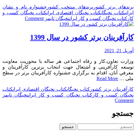
برندهای برتر کشور
برندهای منتخب کشور
جشنواره نام و نشان
ایرانی
کتاب نخبگان
کتاب نخبگان اقتصادی ایران
کتاب نخبگان کسب و
on
کار
کتاب نخبگان کسب و کار ایران
نخبگان تایمز
Comment
برند
های
منتخب
کارآفرینان برتر کشور در سال 1399
کشور
آوریل 21, 2021
وزارت تعاون،کار و رفاه اجتماعی هر ساله با محوریت معاونت
توسعه کارآفرینی و اشتغال جهت انتخاب برترين کارآفرينان و
معرفي آنان، اقدام به برگزاری جشنواره کارآفرينان برتر در سطح
ملی …
Read More
کارآفرینان برتر کشور
کتاب نخبگان
کتاب نخبگان اقتصادی ایران
کتاب
نخبگان کسب و کار
کتاب نخبگان کسب و کار ایران
نخبگان تایمز
on
Comment
کارآفرینان
برتر
جستجو
کشور
در
جستجو
سال
برای:
1399