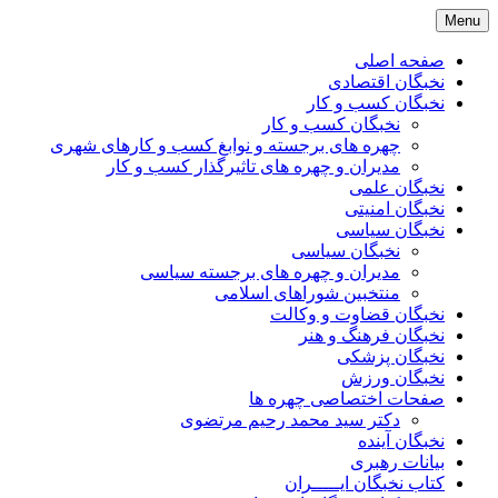
Skip
Menu
to
content
صفحه اصلی
نخبگان اقتصادی
نخبگان کسب و کار
نخبگان کسب و کار
چهره های برجسته و نوابغ کسب و کارهای شهری
مدیران و چهره های تاثیرگذار کسب و کار
نخبگان علمی
نخبگان امنیتی
نخبگان سیاسی
نخبگان سیاسی
مدیران و چهره های برجسته سیاسی
منتخبین شوراهای اسلامی
نخبگان قضاوت و وکالت
نخبگان فرهنگ و هنر
نخبگان پزشکی
نخبگان ورزش
صفحات اختصاصی چهره ها
دکتر سید محمد رحیم مرتضوی
نخبگان آینده
بیانات رهبری
کتاب نخبگان ایـــــران