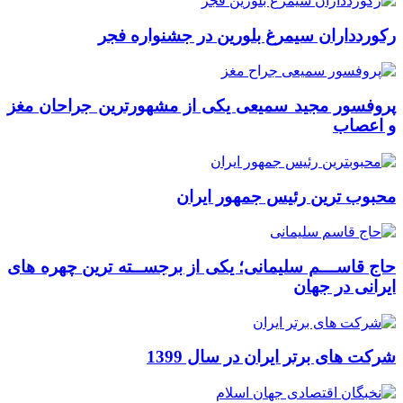
رکوردداران سیمرغ بلورین در جشنواره فجر
پروفسور مجید سمیعی یکی از مشهورترین جراحان مغز
و اعصاب
محبوب ترین رئیس جمهور ایران
حاج قاســـم سلیمانی؛ یکی از برجســته ترین چهره های
ایرانی در جهان
شرکت های برتر ایران در سال 1399