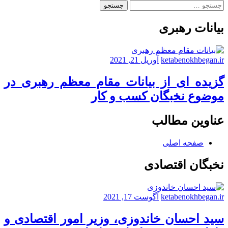
جستجو
دخالت
برای:
دستها
بیانات رهبری
چتر
را
روی
سرتان
ketabenokhbegan.ir
آوریل 21, 2021
نگه
می
گزیده ای از بیانات مقام معظم رهبری در
دارد
موضوع نخبگان کسب و کار
عناوین مطالب
صفحه اصلی
نخبگان اقتصادی
ketabenokhbegan.ir
آگوست 17, 2021
سید احسان خاندوزی، وزیر امور اقتصادی و