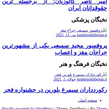
امیر ناصر کاتوزیان؛ از برجسته ترین
حقوقدانان ایران
نخبگان پزشکی
ketabenokhbegan.ir
می 11, 2021
پروفسور مجید سمیعی یکی از مشهورترین
جراحان مغز و اعصاب
نخبگان فرهنگ و هنر
ketabenokhbegan.ir
جولای 1, 2021
رکوردداران سیمرغ بلورین در جشنواره فجر
صفحه اصلی
Proudly powered by WordPress
|
Theme: TrustNews
|
By
Theme