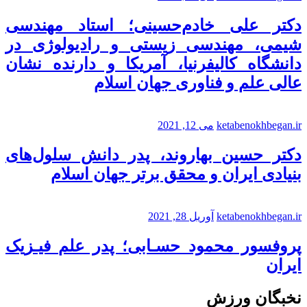
دکتر علی خادم‌حسینی؛ استاد مهندسی
شیمی، مهندسی زیستی و رادیولوژی در
دانشگاه کالیفرنیا، آمریکا و دارنده نشان
عالی علم و فناوری جهان اسلام
ketabenokhbegan.ir
می 12, 2021
دکتر حسین بهاروند، پدر دانش سلول‌های
بنیادی ایران و محقق برتر جهان اسلام
ketabenokhbegan.ir
آوریل 28, 2021
پروفسور محمود حسـابی؛ پدر علم فیـزیک
ایران
نخبگان ورزش