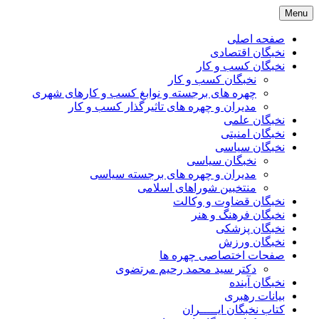
Skip
Menu
to
content
صفحه اصلی
نخبگان اقتصادی
نخبگان کسب و کار
نخبگان کسب و کار
چهره های برجسته و نوابغ کسب و کارهای شهری
مدیران و چهره های تاثیرگذار کسب و کار
نخبگان علمی
نخبگان امنیتی
نخبگان سیاسی
نخبگان سیاسی
مدیران و چهره های برجسته سیاسی
منتخبین شوراهای اسلامی
نخبگان قضاوت و وکالت
نخبگان فرهنگ و هنر
نخبگان پزشکی
نخبگان ورزش
صفحات اختصاصی چهره ها
دکتر سید محمد رحیم مرتضوی
نخبگان آینده
بیانات رهبری
کتاب نخبگان ایـــــران