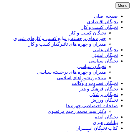
Skip
Menu
to
content
صفحه اصلی
نخبگان اقتصادی
نخبگان کسب و کار
نخبگان کسب و کار
چهره های برجسته و نوابغ کسب و کارهای شهری
مدیران و چهره های تاثیرگذار کسب و کار
نخبگان علمی
نخبگان امنیتی
نخبگان سیاسی
نخبگان سیاسی
مدیران و چهره های برجسته سیاسی
منتخبین شوراهای اسلامی
نخبگان قضاوت و وکالت
نخبگان فرهنگ و هنر
نخبگان پزشکی
نخبگان ورزش
صفحات اختصاصی چهره ها
دکتر سید محمد رحیم مرتضوی
نخبگان آینده
بیانات رهبری
کتاب نخبگان ایـــــران