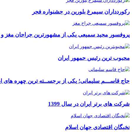
رکوردداران سیمرغ بلورین در جشنواره فجر
پروفسور مجید سمیعی یکی از مشهورترین جراحان مغز و
محبوب ترین رئیس جمهور ایران
حاج قاســـم سلیمانی؛ یکی از برجســته ترین چهره های ای
شرکت های برتر ایران در سال 1399
نخبگان اقتصادی جهان اسلام