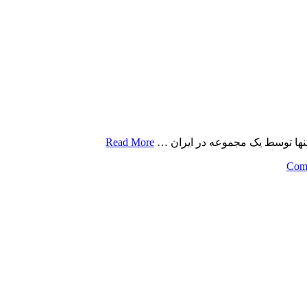
 تنها توسط یک مجموعه در ایران …
Read More
on
Com
نگهدارنده
و
کوله
چتر