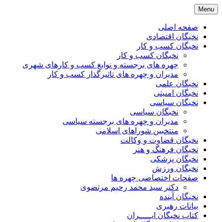
Skip
Menu
to
content
صفحه اصلی
نخبگان اقتصادی
نخبگان کسب و کار
نخبگان کسب و کار
چهره های برجسته و نوابغ کسب و کارهای شهری
مدیران و چهره های تاثیرگذار کسب و کار
نخبگان علمی
نخبگان امنیتی
نخبگان سیاسی
نخبگان سیاسی
مدیران و چهره های برجسته سیاسی
منتخبین شوراهای اسلامی
نخبگان قضاوت و وکالت
نخبگان فرهنگ و هنر
نخبگان پزشکی
نخبگان ورزش
صفحات اختصاصی چهره ها
دکتر سید محمد رحیم مرتضوی
نخبگان آینده
بیانات رهبری
کتاب نخبگان ایـــــران