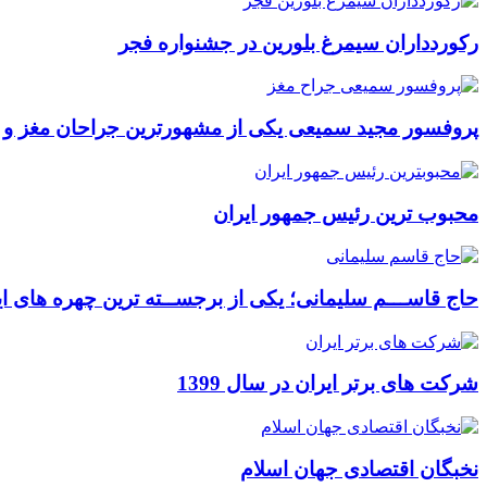
رکوردداران سیمرغ بلورین در جشنواره فجر
پروفسور مجید سمیعی یکی از مشهورترین جراحان مغز و
محبوب ترین رئیس جمهور ایران
حاج قاســـم سلیمانی؛ یکی از برجســته ترین چهره های ای
شرکت های برتر ایران در سال 1399
نخبگان اقتصادی جهان اسلام