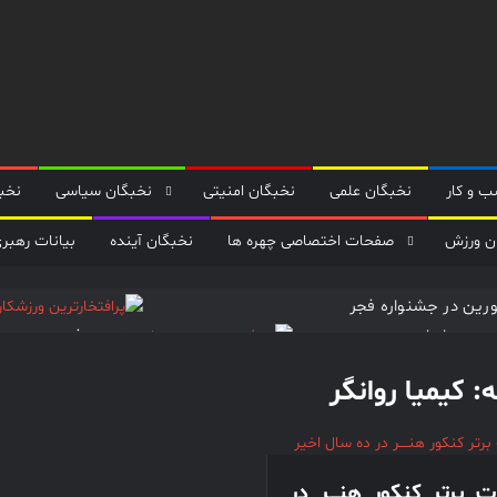
 و کار
نخبگان علمی
نخبگان امنیتی
نخبگان سیاسی
نخب
ن ورزش
صفحات اختصاصی چهره ها
نخبگان آینده
بیانات رهبر
ورین در جشنواره فجر
مهور ایران
پروفسور مجید 
13
حاج قاســـم سلیمانی؛
:
کیمیا روانگر
ت برتر کنکور هنــــر در