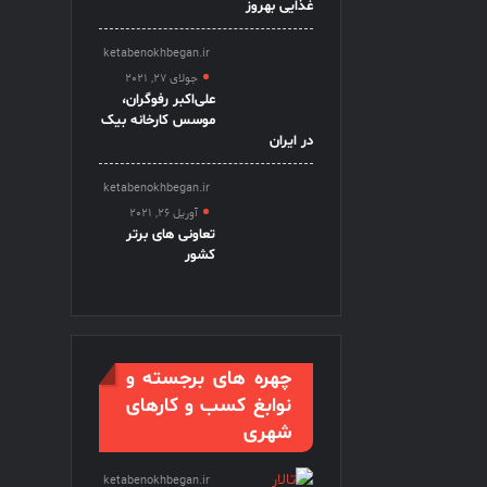
غذایی بهروز
ketabenokhbegan.ir
جولای 27, 2021
علی‌اکبر رفوگران،
موسس کارخانه بیک
در ایران
ketabenokhbegan.ir
آوریل 26, 2021
تعاونی های برتر
کشور
چهره های برجسته و
نوابغ کسب و کارهای
شهری
ketabenokhbegan.ir