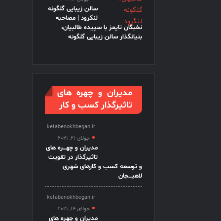
سالن زیبایی گلگونه
لنگرود | مصاحبه
نخبگان تایمز با سپیده طالبیان،
بنیانگذار سالن زیبایی گلگونه
مدیران و چهره های
تاثیرگذار کسب و کار
ketabenokhbegan.ir
جولای 21, 2021
مدیران و چهـــره های
تاثیرگذار در تقویت
و توسعه کسب و کارهای شهری
لاهیـــجان
ketabenokhbegan.ir
جولای 14, 2021
مدیران و چهره های