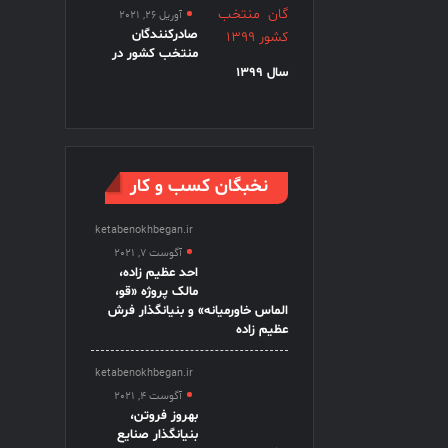
آوریل 26, 2021
صادرکنندگان
منتخب کشور در
سال 1399
نخبگان کسب و کار
ketabenokhbegan.ir
آگوست 7, 2021
احد عظیم زاده،
مالک پروژه «قو،
الماس خاورمیانه» و بنیانگذار فرش
عظیم زاده
ketabenokhbegan.ir
آگوست 4, 2021
بهروز فروتن،
بنیانگذار صنایع