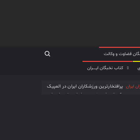
Search for:
گان قضاوت و وکالت
ی
کتاب نخبگان ایـــــران
پرافتخارترین ورزشکاران ایران در المپیک
سمیعی یکی از مشهورترین جراحان مغز و اعصاب
 یکی از برجســته ترین چهره های ایرانی در جهان
نخبگان اقتصادی جهان اسلام