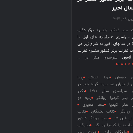
ال اخیر
 28, 2021
 برتر کنکور هنــــر/ برگزیدگان
 سراسری هنر(رتبه های اول تا
در سالهای اخیر به شرح زیر می
: نفرات برتر کنکور هنــــر/ نفرات
آزمون سراسری هنر در …
READ M
ن دهقان
پریا الستی
پریا
 از تهران نفر سوم گروه هنر در
ر سراسری سال 1400
دکتر
ر پدر کیمیا روانگر
رتبه دو
ر هنر کیمیا
سما معیری
 روانگر
کتاب نخبگان
کتاب
ن قرن 15
کیمیا روانگر کنکور
احبه با کیمیا روانگر
نخبگان
نخبگان تایمز
نفرات برتر