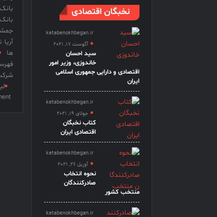
بانک
نخبگان اقتصادی
بانک
جمشی
ketabenokhbegan.ir
آریا 
آگوست 17, 2021
ها
سید احسان
خاندوزی، وزیر امور
فهرس
اقتصادی و دارایی جمهوری اسلامی
شرکت
ایران
لی
ent
ketabenokhbegan.ir
جولای 19, 2021
کتاب نخبگان
اقتصادی ایران
ketabenokhbegan.ir
آوریل 26, 2021
نحوه انتخاب
صادرکنندگان
منتخب کشور
ketabenokhbegan.ir