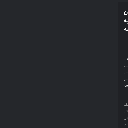
ن
ه
ناسه
اه
کت
اص
 ملی
لسه
نک
تی
تی
ی