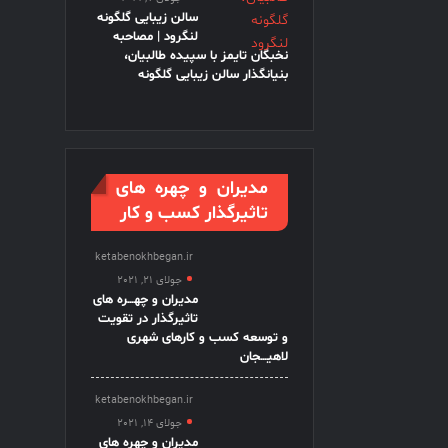
سالن زیبایی گلگونه
لنگرود | مصاحبه
نخبگان تایمز با سپیده طالبیان،
بنیانگذار سالن زیبایی گلگونه
مدیران و چهره های
تاثیرگذار کسب و کار
ketabenokhbegan.ir
جولای 21, 2021
مدیران و چهـــره های
تاثیرگذار در تقویت
و توسعه کسب و کارهای شهری
لاهیـــجان
ketabenokhbegan.ir
جولای 14, 2021
مدیران و چهره های