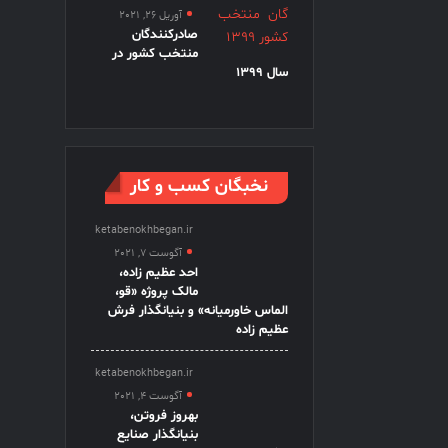
آوریل 26, 2021
صادرکنندگان
منتخب کشور در
سال 1399
نخبگان کسب و کار
ketabenokhbegan.ir
آگوست 7, 2021
احد عظیم زاده،
مالک پروژه «قو،
الماس خاورمیانه» و بنیانگذار فرش
عظیم زاده
ketabenokhbegan.ir
آگوست 4, 2021
بهروز فروتن،
بنیانگذار صنایع