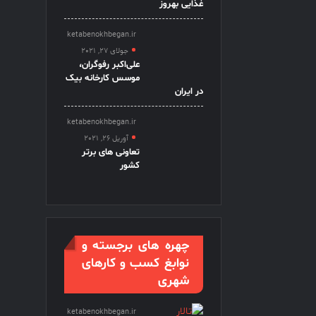
غذایی بهروز
ketabenokhbegan.ir
جولای 27, 2021
علی‌اکبر رفوگران،
موسس کارخانه بیک
در ایران
ketabenokhbegan.ir
آوریل 26, 2021
تعاونی های برتر
کشور
چهره های برجسته و
نوابغ کسب و کارهای
شهری
ketabenokhbegan.ir