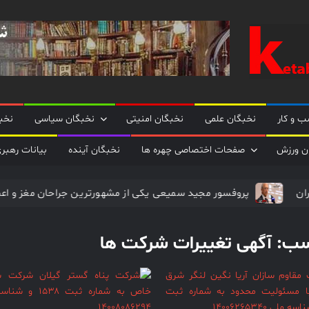
نخبگان
نخبگان
تایمز/
کتاب
نخبگان
 و کار
نخبگان علمی
نخبگان امنیتی
نخبگان سیاسی
نخب
+ پورتال
رسمی
ن ورزش
صفحات اختصاصی چهره ها
نخبگان آینده
بیانات رهبر
کتاب
نخبگان
جمهور ایران
پروفسور مجید سمیعی یکی از مشهورترین جراحان
ایران –
کتاب
نخبگان
سب:
آگهی تغییرات شرکت ها
اقتصادی
ایران –
کتاب
نخبگان