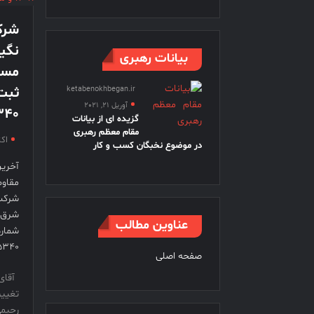
شرک
نگی
بیانات رهبری
مسئ
ketabenokhbegan.ir
آوریل 21, 2021
۳۴۰
گزیده ای از بیانات
مقام معظم رهبری
اکتبر 
در موضوع نخبگان کسب و کار
آخری
مقاوم
شرکت
شرق 
عناوین مطالب
۲۶۵۳۴۰
صفحه اصلی
آقا
تغیی
رحیم