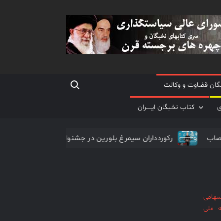
Search for:
گان قضاوت و وکالت
ی
کتاب نخبگان ایـــــران
 مغز و اعصاب
رکوردداران سیمرغ بلورین در جشنواره فجر