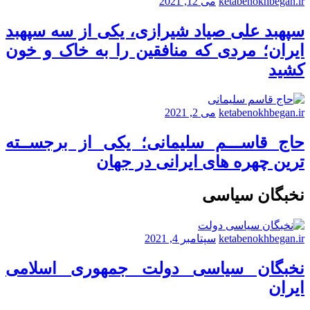
ketabenokhbegan.ir
می 12, 2021
سپهبد علی صیاد شیرازی، یکی از سه سپهبد
ایران؛ مردی که منافقین را به خاک و خون
کشید
ketabenokhbegan.ir
می 2, 2021
حاج قاســـم سلیمانی؛ یکی از برجســته
ترین چهره های ایرانی در جهان
نخبگان سیاسی
ketabenokhbegan.ir
سپتامبر 4, 2021
نخبگان سیاسی دولت جمهوری اسلامی
ایران