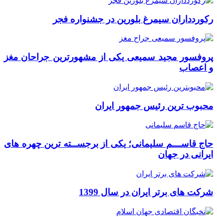
رکوردداران سیمرغ بلورین در جشنواره فجر
پروفسور مجید سمیعی یکی از مشهورترین جراحان مغز
و اعصاب
محبوب ترین رئیس جمهور ایران
حاج قاســـم سلیمانی؛ یکی از برجســته ترین چهره های
ایرانی در جهان
شرکت های برتر ایران در سال 1399