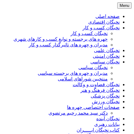
Skip
Menu
to
content
صفحه اصلی
نخبگان اقتصادی
نخبگان کسب و کار
نخبگان کسب و کار
چهره های برجسته و نوابغ کسب و کارهای شهری
مدیران و چهره های تاثیرگذار کسب و کار
نخبگان علمی
نخبگان امنیتی
نخبگان سیاسی
نخبگان سیاسی
مدیران و چهره های برجسته سیاسی
منتخبین شوراهای اسلامی
نخبگان قضاوت و وکالت
نخبگان فرهنگ و هنر
نخبگان پزشکی
نخبگان ورزش
صفحات اختصاصی چهره ها
دکتر سید محمد رحیم مرتضوی
نخبگان آینده
بیانات رهبری
کتاب نخبگان ایـــــران