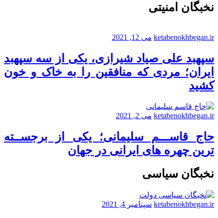
نخبگان امنیتی
ketabenokhbegan.ir
می 12, 2021
سپهبد علی صیاد شیرازی، یکی از سه سپهبد
ایران؛ مردی که منافقین را به خاک و خون
کشید
ketabenokhbegan.ir
می 2, 2021
حاج قاســـم سلیمانی؛ یکی از برجســته
ترین چهره های ایرانی در جهان
نخبگان سیاسی
ketabenokhbegan.ir
سپتامبر 4, 2021