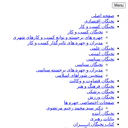
Skip
Menu
to
content
صفحه اصلی
نخبگان اقتصادی
نخبگان کسب و کار
نخبگان کسب و کار
چهره های برجسته و نوابغ کسب و کارهای شهری
مدیران و چهره های تاثیرگذار کسب و کار
نخبگان علمی
نخبگان امنیتی
نخبگان سیاسی
نخبگان سیاسی
مدیران و چهره های برجسته سیاسی
منتخبین شوراهای اسلامی
نخبگان قضاوت و وکالت
نخبگان فرهنگ و هنر
نخبگان پزشکی
نخبگان ورزش
صفحات اختصاصی چهره ها
دکتر سید محمد رحیم مرتضوی
نخبگان آینده
بیانات رهبری
کتاب نخبگان ایـــــران