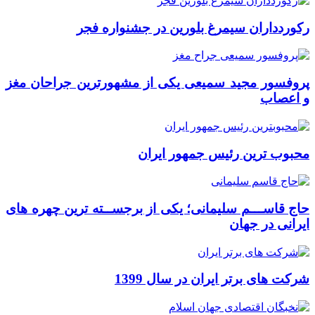
رکوردداران سیمرغ بلورین در جشنواره فجر
پروفسور مجید سمیعی یکی از مشهورترین جراحان مغز
و اعصاب
محبوب ترین رئیس جمهور ایران
حاج قاســـم سلیمانی؛ یکی از برجســته ترین چهره های
ایرانی در جهان
شرکت های برتر ایران در سال 1399