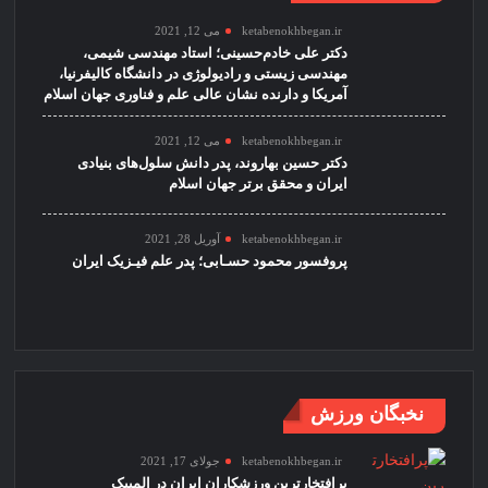
ketabenokhbegan.ir
می 12, 2021
دکتر علی خادم‌حسینی؛ استاد مهندسی شیمی،
مهندسی زیستی و رادیولوژی در دانشگاه کالیفرنیا،
آمریکا و دارنده نشان عالی علم و فناوری جهان اسلام
ketabenokhbegan.ir
می 12, 2021
دکتر حسین بهاروند، پدر دانش سلول‌های بنیادی
ایران و محقق برتر جهان اسلام
ketabenokhbegan.ir
آوریل 28, 2021
پروفسور محمود حسـابی؛ پدر علم فیـزیک ایران
نخبگان ورزش
ketabenokhbegan.ir
جولای 17, 2021
پرافتخارترین ورزشکاران ایران در المپیک