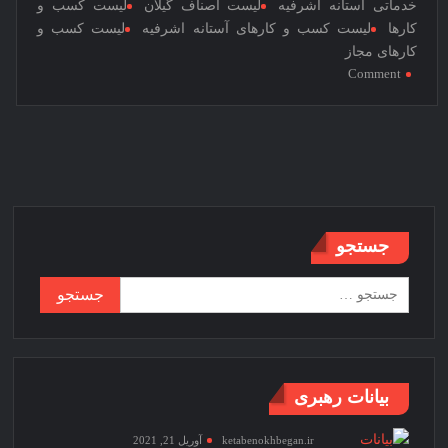
خدماتی آستانه اشرفیه
لیست اصناف گیلان
لیست کسب و
کارها
لیست کسب و کارهای آستانه اشرفیه
لیست کسب و
کارهای مجاز
on
Comment
لیست
اصناف
خدماتی
آستانه
اشرفیه
جستجو
جستجو
برای:
بیانات رهبری
ketabenokhbegan.ir
آوریل 21, 2021