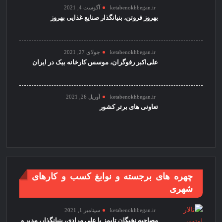
ketabenokhbegan.ir
آگوست 4, 2021
بهروز فروتن، بنیانگذار صنایع غذایی بهروز
ketabenokhbegan.ir
جولای 27, 2021
علی‌اکبر رفوگران، موسس کارخانه بیک در ایران
ketabenokhbegan.ir
آوریل 26, 2021
تعاونی های برتر کشور
چهره های برجسته و نوابغ کسب و کارهای
شهری
ketabenokhbegan.ir
سپتامبر 1, 2021
مصاحبه نخبگان تایمز با علی مرادی، بنیانگذار، مدیر و