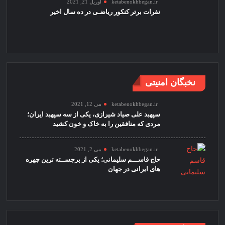
ketabenokhbegan.ir
آوریل 21, 2021
نفرات برتر کنکور ریاضـی در ده سال اخیر
نخبگان امنیتی
ketabenokhbegan.ir
می 12, 2021
سپهبد علی صیاد شیرازی، یکی از سه سپهبد ایران؛
مردی که منافقین را به خاک و خون کشید
ketabenokhbegan.ir
می 2, 2021
حاج قاســـم سلیمانی؛ یکی از برجســته ترین چهره
های ایرانی در جهان