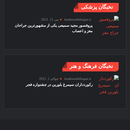
نخبگان پزشکی
ketabenokhbegan.ir
می 11, 2021
پروفسور مجید سمیعی یکی از مشهورترین جراحان
مغز و اعصاب
نخبگان فرهنگ و هنر
ketabenokhbegan.ir
جولای 1, 2021
رکوردداران سیمرغ بلورین در جشنواره فجر