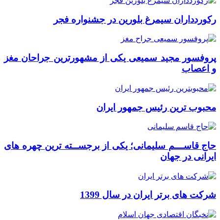
رکوردداران سیمرغ بلورین در جشنواره فجر
پروفسور مجید سمیعی یکی از مشهورترین جراحان مغز
و اعصاب
محبوب ترین رئیس جمهور ایران
حاج قاســـم سلیمانی؛ یکی از برجســته ترین چهره های
ایرانی در جهان
شرکت های برتر ایران در سال 1399