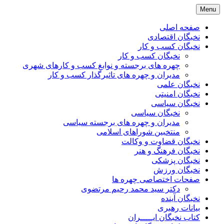
Skip
Menu
to
content
صفحه اصلی
نخبگان اقتصادی
نخبگان کسب و کار
نخبگان کسب و کار
چهره های برجسته و نوابغ کسب و کارهای شهری
مدیران و چهره های تاثیرگذار کسب و کار
نخبگان علمی
نخبگان امنیتی
نخبگان سیاسی
نخبگان سیاسی
مدیران و چهره های برجسته سیاسی
منتخبین شوراهای اسلامی
نخبگان قضاوت و وکالت
نخبگان فرهنگ و هنر
نخبگان پزشکی
نخبگان ورزش
صفحات اختصاصی چهره ها
دکتر سید محمد رحیم مرتضوی
نخبگان آینده
بیانات رهبری
کتاب نخبگان ایـــــران