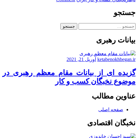
لیست
اصناف
جستجو
خدمات
فنی
جستجو
رشت
برای:
–
بیانات رهبری
بخش
اول:
آپاراتی
ها
ketabenokhbegan.ir
آوریل 21, 2021
گزیده ای از بیانات مقام معظم رهبری در
موضوع نخبگان کسب و کار
عناوین مطالب
صفحه اصلی
نخبگان اقتصادی