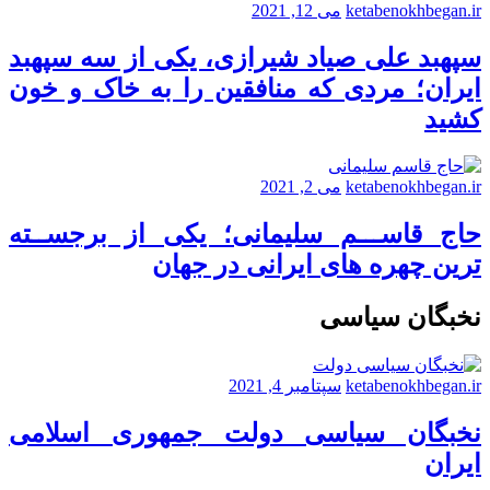
ketabenokhbegan.ir
می 12, 2021
سپهبد علی صیاد شیرازی، یکی از سه سپهبد
ایران؛ مردی که منافقین را به خاک و خون
کشید
ketabenokhbegan.ir
می 2, 2021
حاج قاســـم سلیمانی؛ یکی از برجســته
ترین چهره های ایرانی در جهان
نخبگان سیاسی
ketabenokhbegan.ir
سپتامبر 4, 2021
نخبگان سیاسی دولت جمهوری اسلامی
ایران