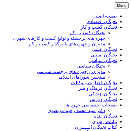
Skip
Menu
to
content
صفحه اصلی
نخبگان اقتصادی
نخبگان کسب و کار
نخبگان کسب و کار
چهره های برجسته و نوابغ کسب و کارهای شهری
مدیران و چهره های تاثیرگذار کسب و کار
نخبگان علمی
نخبگان امنیتی
نخبگان سیاسی
نخبگان سیاسی
مدیران و چهره های برجسته سیاسی
منتخبین شوراهای اسلامی
نخبگان قضاوت و وکالت
نخبگان فرهنگ و هنر
نخبگان پزشکی
نخبگان ورزش
صفحات اختصاصی چهره ها
دکتر سید محمد رحیم مرتضوی
نخبگان آینده
بیانات رهبری
کتاب نخبگان ایـــــران