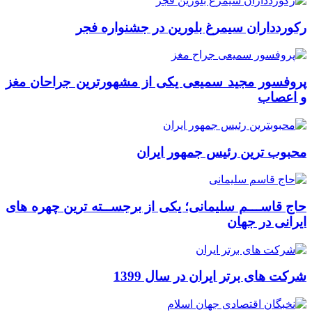
رکوردداران سیمرغ بلورین در جشنواره فجر
پروفسور مجید سمیعی یکی از مشهورترین جراحان مغز
و اعصاب
محبوب ترین رئیس جمهور ایران
حاج قاســـم سلیمانی؛ یکی از برجســته ترین چهره های
ایرانی در جهان
شرکت های برتر ایران در سال 1399