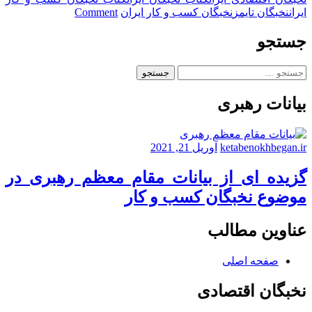
on
ایران
نخبگان تایمز
نخبگان کسب و کار ایران
Comment
مدیران
و
جستجو
چهـــره
های
جستجو
تاثیرگذار
برای:
در
بیانات رهبری
تقویت
و
توسعه
کسب
ketabenokhbegan.ir
آوریل 21, 2021
و
کارهای
گزیده ای از بیانات مقام معظم رهبری در
شهری
موضوع نخبگان کسب و کار
لاهیـــجان
عناوین مطالب
صفحه اصلی
نخبگان اقتصادی