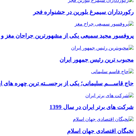
رکوردداران سیمرغ بلورین در جشنواره فجر
پروفسور مجید سمیعی یکی از مشهورترین جراحان مغز و
محبوب ترین رئیس جمهور ایران
حاج قاســـم سلیمانی؛ یکی از برجســته ترین چهره های ای
شرکت های برتر ایران در سال 1399
نخبگان اقتصادی جهان اسلام