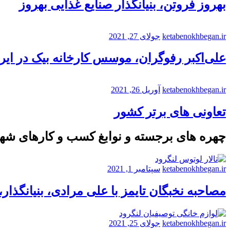
بهروز فروتن، بنیانگذار صنایع غذایی بهروز
ketabenokhbegan.ir
جولای 27, 2021
علی‌اکبر رفوگران، موسس کارخانه بیک در ایر
ketabenokhbegan.ir
آوریل 26, 2021
تعاونی های برتر کشور
چهره های برجسته و نوابغ کسب و کارهای شه
ketabenokhbegan.ir
سپتامبر 1, 2021
مصاحبه نخبگان تایمز با علی مرادی، بنیانگذار
ketabenokhbegan.ir
جولای 25, 2021