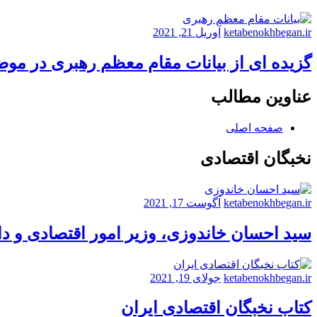
تعاونی
آرد
لنگرود
ketabenokhbegan.ir
آوریل 21, 2021
گزیده ای از بیانات مقام معظم رهبری در مو
عناوین مطالب
صفحه اصلی
نخبگان اقتصادی
ketabenokhbegan.ir
آگوست 17, 2021
سید احسان خاندوزی، وزیر امور اقتصادی و د
ketabenokhbegan.ir
جولای 19, 2021
کتاب نخبگان اقتصادی ایران