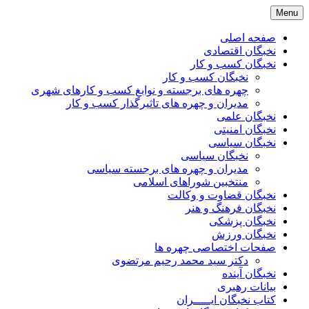
Skip
Menu
to
content
صفحه اصلی
نخبگان اقتصادی
نخبگان کسب و کار
نخبگان کسب و کار
چهره های برجسته و نوابغ کسب و کارهای شهری
مدیران و چهره های تاثیرگذار کسب و کار
نخبگان علمی
نخبگان امنیتی
نخبگان سیاسی
نخبگان سیاسی
مدیران و چهره های برجسته سیاسی
منتخبین شوراهای اسلامی
نخبگان قضاوت و وکالت
نخبگان فرهنگ و هنر
نخبگان پزشکی
نخبگان ورزش
صفحات اختصاصی چهره ها
دکتر سید محمد رحیم مرتضوی
نخبگان آینده
بیانات رهبری
کتاب نخبگان ایـــــران