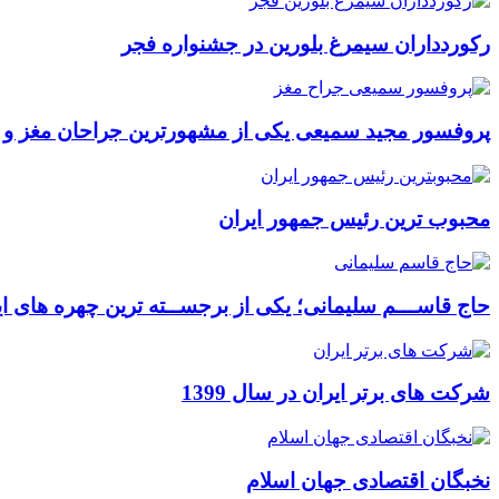
رکوردداران سیمرغ بلورین در جشنواره فجر
پروفسور مجید سمیعی یکی از مشهورترین جراحان مغز و
محبوب ترین رئیس جمهور ایران
حاج قاســـم سلیمانی؛ یکی از برجســته ترین چهره های ای
شرکت های برتر ایران در سال 1399
نخبگان اقتصادی جهان اسلام