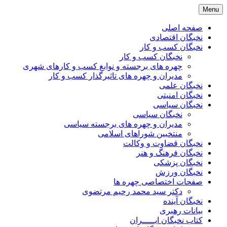
Skip
Menu
to
content
صفحه اصلی
نخبگان اقتصادی
نخبگان کسب و کار
نخبگان کسب و کار
چهره های برجسته و نوابغ کسب و کارهای شهری
مدیران و چهره های تاثیرگذار کسب و کار
نخبگان علمی
نخبگان امنیتی
نخبگان سیاسی
نخبگان سیاسی
مدیران و چهره های برجسته سیاسی
منتخبین شوراهای اسلامی
نخبگان قضاوت و وکالت
نخبگان فرهنگ و هنر
نخبگان پزشکی
نخبگان ورزش
صفحات اختصاصی چهره ها
دکتر سید محمد رحیم مرتضوی
نخبگان آینده
بیانات رهبری
کتاب نخبگان ایـــــران