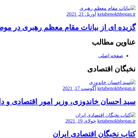
تعاونی
آرد
لنگرود
ketabenokhbegan.ir
آوریل 21, 2021
گزیده ای از بیانات مقام معظم رهبری در مو
عناوین مطالب
صفحه اصلی
نخبگان اقتصادی
ketabenokhbegan.ir
آگوست 17, 2021
سید احسان خاندوزی، وزیر امور اقتصادی و د
ketabenokhbegan.ir
جولای 19, 2021
کتاب نخبگان اقتصادی ایران