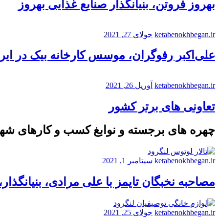
بهروز فروتن، بنیانگذار صنایع غذایی بهروز
ketabenokhbegan.ir
جولای 27, 2021
علی‌اکبر رفوگران، موسس کارخانه بیک در ایر
ketabenokhbegan.ir
آوریل 26, 2021
تعاونی های برتر کشور
چهره های برجسته و نوابغ کسب و کارهای شه
ketabenokhbegan.ir
سپتامبر 1, 2021
مصاحبه نخبگان تایمز با علی مرادی، بنیانگذار
ketabenokhbegan.ir
جولای 25, 2021