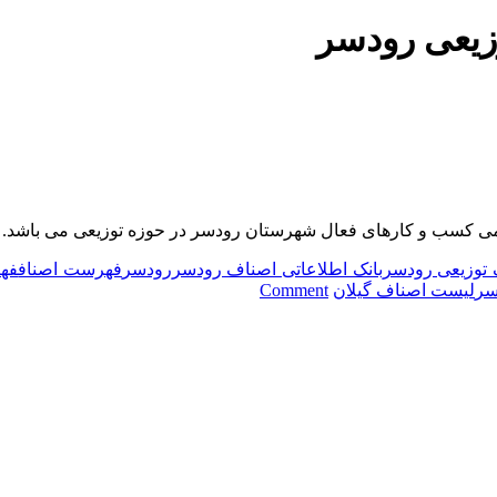
زیعی رودسر
ب و کارهای فعال شهرستان رودسر در حوزه توزیعی می باشد. بسیا
 توزیعی رودسر
بانک اطلاعاتی اصناف رودسر
رودسر
فهرست اصناف
فه
on
سر
لیست اصناف گیلان
Comment
لیست
اصناف
توزیعی
رودسر