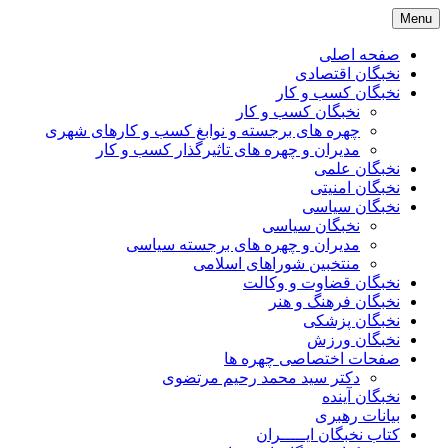
Skip
Menu
to
content
صفحه اصلی
نخبگان اقتصادی
نخبگان کسب و کار
نخبگان کسب و کار
چهره های برجسته و نوابغ کسب و کارهای شهری
مدیران و چهره های تاثیرگذار کسب و کار
نخبگان علمی
نخبگان امنیتی
نخبگان سیاسی
نخبگان سیاسی
مدیران و چهره های برجسته سیاسی
منتخبین شوراهای اسلامی
نخبگان قضاوت و وکالت
نخبگان فرهنگ و هنر
نخبگان پزشکی
نخبگان ورزش
صفحات اختصاصی چهره ها
دکتر سید محمد رحیم مرتضوی
نخبگان آینده
بیانات رهبری
کتاب نخبگان ایـــــران