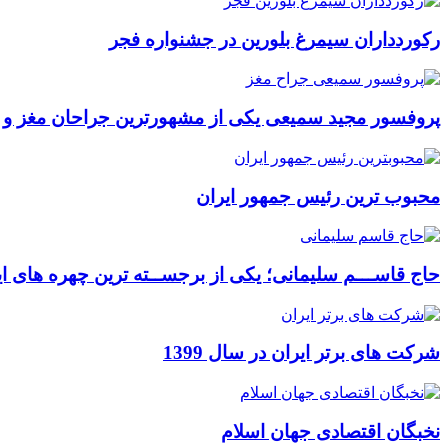
رکوردداران سیمرغ بلورین در جشنواره فجر
پروفسور مجید سمیعی یکی از مشهورترین جراحان مغز و
محبوب ترین رئیس جمهور ایران
حاج قاســـم سلیمانی؛ یکی از برجســته ترین چهره های ای
شرکت های برتر ایران در سال 1399
نخبگان اقتصادی جهان اسلام