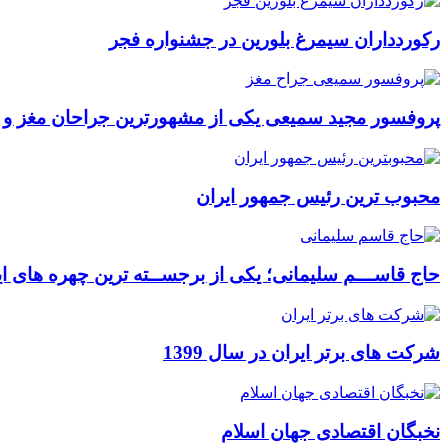
رکوردداران سیمرغ بلورین در جشنواره فجر
پروفسور مجید سمیعی یکی از مشهورترین جراحان مغز و
محبوب ترین رئیس جمهور ایران
حاج قاســـم سلیمانی؛ یکی از برجســته ترین چهره های ای
شرکت های برتر ایران در سال 1399
نخبگان اقتصادی جهان اسلام