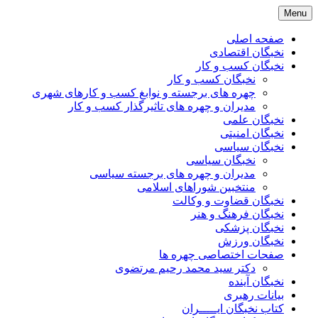
Skip
Menu
to
content
صفحه اصلی
نخبگان اقتصادی
نخبگان کسب و کار
نخبگان کسب و کار
چهره های برجسته و نوابغ کسب و کارهای شهری
مدیران و چهره های تاثیرگذار کسب و کار
نخبگان علمی
نخبگان امنیتی
نخبگان سیاسی
نخبگان سیاسی
مدیران و چهره های برجسته سیاسی
منتخبین شوراهای اسلامی
نخبگان قضاوت و وکالت
نخبگان فرهنگ و هنر
نخبگان پزشکی
نخبگان ورزش
صفحات اختصاصی چهره ها
دکتر سید محمد رحیم مرتضوی
نخبگان آینده
بیانات رهبری
کتاب نخبگان ایـــــران