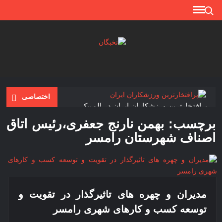
Ski
Search for:
t
conten
نخبگا
نخبگان
تایمز/
کتاب
نخبگان
اختصاصی
+ پورتال
پرافتخارترین ورزشکاران ایران در المپیک
رسمی
برچسب:
بهمن نارنج جعفری،رئیس اتاق
کتاب
رکوردداران سیمرغ بلورین در جشنواره فجر
اصناف شهرستان رامسر
نخبگان
ایران –
پروفسور مجید سمیعی یکی از مشهورترین جراحان مغز و
کتاب
اعصاب
نخبگان
محبوب ترین رئیس جمهور ایران
اقتصادی
مدیران و چهره های تاثیرگذار در تقویت و
ایران –
حاج قاســـم سلیمانی؛ یکی از برجســته ترین چهره های ایرانی
در جهان
توسعه کسب و کارهای شهری رامسر
کتاب
شرکت های برتر ایران در سال 1399