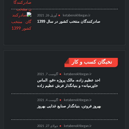
ketabenokhbegan.ir
آوریل 26, 2021
صادرکنندگان منتخب کشور در سال 1399
نخبگان کسب و کار
ketabenokhbegan.ir
آگوست 7, 2021
احد عظیم زاده، مالک پروژه «قو، الماس
خاورمیانه» و بنیانگذار فرش عظیم زاده
ketabenokhbegan.ir
آگوست 4, 2021
بهروز فروتن، بنیانگذار صنایع غذایی بهروز
ketabenokhbegan.ir
جولای 27, 2021