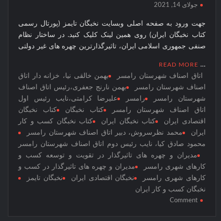
نخبگان
جولای 14, 2021
نخبگان اقتصادی جهان اسلام
قرن 15
جهت ورود به صفحه اصلی وبسایت نخبگان تایمز (پورتال رسمی
– کتاب
کتاب نخبگان ایران) روی همین لینک کلیک کنید. در ساختار نظام
نخبگان
صنفی جمهوری اسلامی ایران، تاثیرگذارترین چهره های غیر دولتی
ورزش
ایران –
…
READ MORE
کتاب
اتاق اصناف شهرستان رامسر
بهمن خالقی نیا، خزانه دار اتاق
نخبگان
اصناف شهرستان رامسر
بهمن نارنج جعفری،رئیس اتاق اصناف
شهرستان رامسر
رامسر
علیرضا کرامتی،نایب رئیس اول
کسب و
اتاق اصناف شهرستان رامسر
کتاب نخبگان
کتاب نخبگان
کار
اقتصادی ایران
کتاب نخبگان ایران
کتاب نخبگان کسب و کار
ایران –
ایران
محمد نظرسروش، دبیر اتاق اصناف شهرستان رامسر
کتاب
محمود صادق کیا، نایب رئیس دوم اتاق اصناف شهرستان رامسر
نخبگان
مدیران و چهره های تاثیرگذار در تقویت و توسعه کسب و
ایران
کارهای شهری رامسر
مدیران و چهره های تاثیرگذار در کسب و
کارهای شهری رامسر
نخبگان اقتصادی ایران
نخبگان تایمز
نخبگان کسب و کار ایران
on
Comment
مدیران