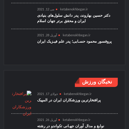
ketabenokhbegan.ir
می 12, 2021
دکتر حسین بهاروند، پدر دانش سلول‌های بنیادی
ایران و محقق برتر جهان اسلام
ketabenokhbegan.ir
آوریل 28, 2021
پروفسور محمود حسـابی؛ پدر علم فیـزیک ایران
نخبگان ورزش
ketabenokhbegan.ir
جولای 17, 2021
پرافتخارترین ورزشکاران ایران در المپیک
ketabenokhbegan.ir
آوریل 26, 2021
نوابغ و مدال آوران جهـانی تکواندو در رشته