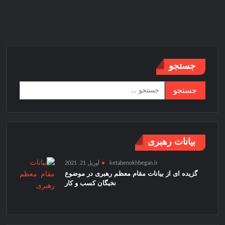
و
چهره
های
تاثیرگذار
در
تقویت
جستجو
و
توسعه
جستجو
کسب
برای:
و
کارهای
شهری
رامسر
بیانات رهبری
ketabenokhbegan.ir
آوریل 21, 2021
گزیده ای از بیانات مقام معظم رهبری در موضوع
نخبگان کسب و کار