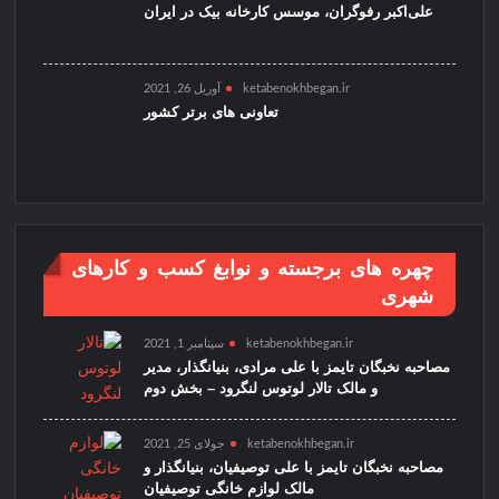
علی‌اکبر رفوگران، موسس کارخانه بیک در ایران
ketabenokhbegan.ir
آوریل 26, 2021
تعاونی های برتر کشور
چهره های برجسته و نوابغ کسب و کارهای
شهری
ketabenokhbegan.ir
سپتامبر 1, 2021
مصاحبه نخبگان تایمز با علی مرادی، بنیانگذار، مدیر
و مالک تالار لوتوس لنگرود – بخش دوم
ketabenokhbegan.ir
جولای 25, 2021
مصاحبه نخبگان تایمز با علی توصیفیان، بنیانگذار و
مالک لوازم خانگی توصیفیان