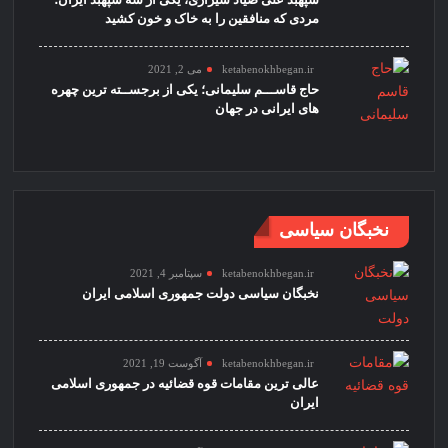
مردی که منافقین را به خاک و خون کشید
ketabenokhbegan.ir
می 2, 2021
حاج قاســـم سلیمانی؛ یکی از برجســته ترین چهره
های ایرانی در جهان
نخبگان سیاسی
ketabenokhbegan.ir
سپتامبر 4, 2021
نخبگان سیاسی دولت جمهوری اسلامی ایران
ketabenokhbegan.ir
آگوست 19, 2021
عالی ترین مقامات قوه قضائیه در جمهوری اسلامی
ایران