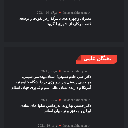
ketabenokhbegan.ir
جولای 14, 2021
مدیران و چهره های تاثیرگذار در تقویت و توسعه
کسب و کارهای شهری لنگرود
نخبگان علمی
ketabenokhbegan.ir
می 12, 2021
دکتر علی خادم‌حسینی؛ استاد مهندسی شیمی،
مهندسی زیستی و رادیولوژی در دانشگاه کالیفرنیا،
آمریکا و دارنده نشان عالی علم و فناوری جهان اسلام
ketabenokhbegan.ir
می 12, 2021
دکتر حسین بهاروند، پدر دانش سلول‌های بنیادی
ایران و محقق برتر جهان اسلام
ketabenokhbegan.ir
آوریل 28, 2021