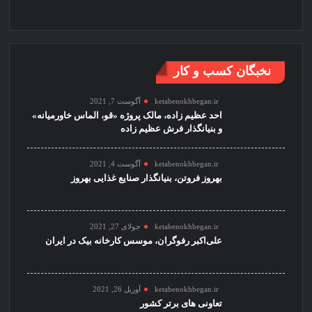
نخبگان کسب و کار
ketabenokhbegan.ir
آگوست 7, 2021
احد عظیم زاده، مالک پروژه «قو، الماس خاورمیانه»
و بنیانگذار فرش عظیم زاده
ketabenokhbegan.ir
آگوست 4, 2021
بهروز فروتن، بنیانگذار صنایع غذایی بهروز
ketabenokhbegan.ir
جولای 27, 2021
علی‌اکبر رفوگران، موسس کارخانه بیک در ایران
ketabenokhbegan.ir
آوریل 26, 2021
تعاونی های برتر کشور