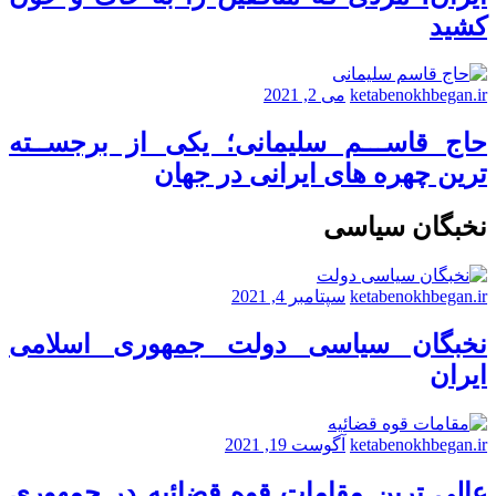
کشید
ketabenokhbegan.ir
می 2, 2021
حاج قاســـم سلیمانی؛ یکی از برجســته
ترین چهره های ایرانی در جهان
نخبگان سیاسی
ketabenokhbegan.ir
سپتامبر 4, 2021
نخبگان سیاسی دولت جمهوری اسلامی
ایران
ketabenokhbegan.ir
آگوست 19, 2021
عالی ترین مقامات قوه قضائیه در جمهوری