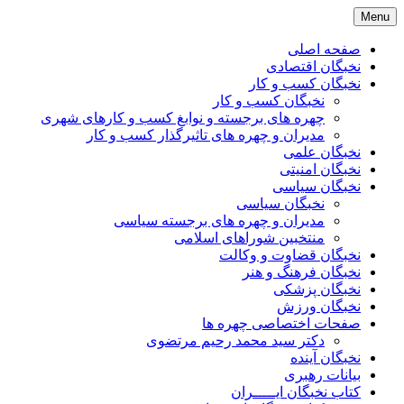
Skip
Menu
to
content
صفحه اصلی
نخبگان اقتصادی
نخبگان کسب و کار
نخبگان کسب و کار
چهره های برجسته و نوابغ کسب و کارهای شهری
مدیران و چهره های تاثیرگذار کسب و کار
نخبگان علمی
نخبگان امنیتی
نخبگان سیاسی
نخبگان سیاسی
مدیران و چهره های برجسته سیاسی
منتخبین شوراهای اسلامی
نخبگان قضاوت و وکالت
نخبگان فرهنگ و هنر
نخبگان پزشکی
نخبگان ورزش
صفحات اختصاصی چهره ها
دکتر سید محمد رحیم مرتضوی
نخبگان آینده
بیانات رهبری
کتاب نخبگان ایـــــران