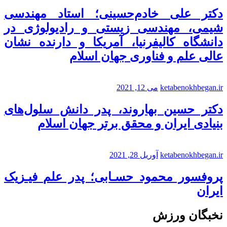
دکتر علی خادم‌حسینی؛ استاد مهندسی
شیمی، مهندسی زیستی و رادیولوژی در
دانشگاه کالیفرنیا، آمریکا و دارنده نشان
عالی علم و فناوری جهان اسلام
ketabenokhbegan.ir
می 12, 2021
دکتر حسین بهاروند، پدر دانش سلول‌های
بنیادی ایران و محقق برتر جهان اسلام
ketabenokhbegan.ir
آوریل 28, 2021
پروفسور محمود حسـابی؛ پدر علم فیـزیک
ایران
نخبگان ورزش