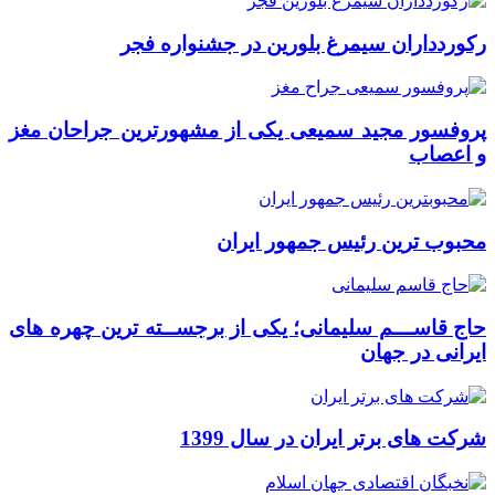
رکوردداران سیمرغ بلورین در جشنواره فجر
پروفسور مجید سمیعی یکی از مشهورترین جراحان مغز
و اعصاب
محبوب ترین رئیس جمهور ایران
حاج قاســـم سلیمانی؛ یکی از برجســته ترین چهره های
ایرانی در جهان
شرکت های برتر ایران در سال 1399