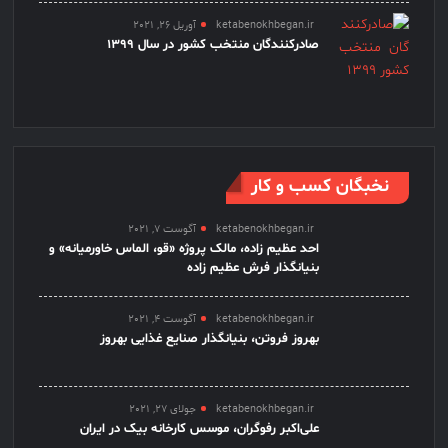
ketabenokhbegan.ir
آوریل 26, 2021
صادرکنندگان منتخب کشور در سال 1399
نخبگان کسب و کار
ketabenokhbegan.ir
آگوست 7, 2021
احد عظیم زاده، مالک پروژه «قو، الماس خاورمیانه» و
بنیانگذار فرش عظیم زاده
ketabenokhbegan.ir
آگوست 4, 2021
بهروز فروتن، بنیانگذار صنایع غذایی بهروز
ketabenokhbegan.ir
جولای 27, 2021
علی‌اکبر رفوگران، موسس کارخانه بیک در ایران