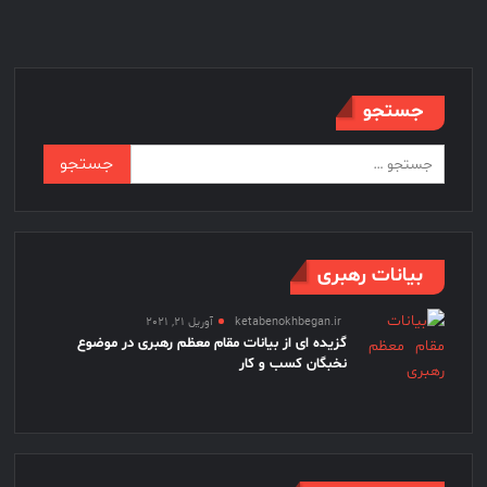
مجلس
شورای
اسلامی
جستجو
جستجو
برای:
بیانات رهبری
ketabenokhbegan.ir
آوریل 21, 2021
گزیده ای از بیانات مقام معظم رهبری در موضوع
نخبگان کسب و کار