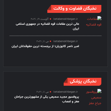
نخبگان قضاوت و وکالت
ketabenokhbegan.ir
آگوست 19, 2021
عالی ترین مقامات قوه قضائیه در جمهوری اسلامی
ایران
ketabenokhbegan.ir
می 11, 2021
امیر ناصر کاتوزیان؛ از برجسته ترین حقوقدانان ایران
نخبگان پزشکی
ketabenokhbegan.ir
می 11, 2021
پروفسور مجید سمیعی یکی از مشهورترین جراحان
مغز و اعصاب