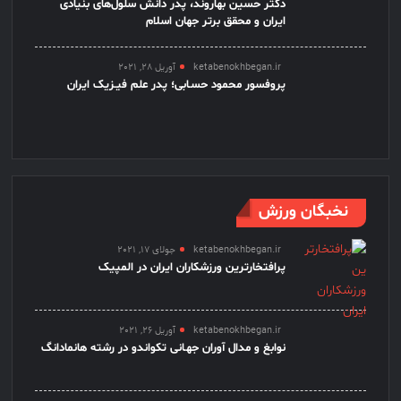
دکتر حسین بهاروند، پدر دانش سلول‌های بنیادی
ایران و محقق برتر جهان اسلام
ketabenokhbegan.ir
آوریل 28, 2021
پروفسور محمود حسـابی؛ پدر علم فیـزیک ایران
نخبگان ورزش
ketabenokhbegan.ir
جولای 17, 2021
پرافتخارترین ورزشکاران ایران در المپیک
ketabenokhbegan.ir
آوریل 26, 2021
نوابغ و مدال آوران جهـانی تکواندو در رشته هانمادانگ