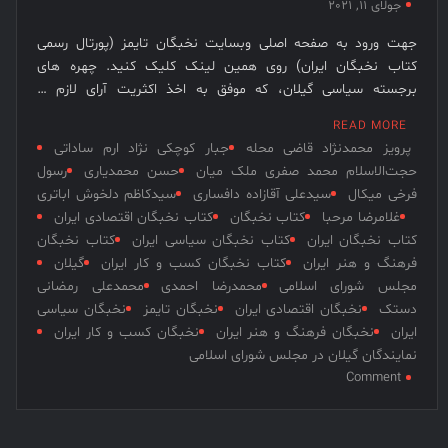
جولای 11, 2021
نخبگان
جهت ورود به صفحه اصلی وبسایت نخبگان تایمز (پورتال رسمی
قرن 15
کتاب نخبگان ایران) روی همین لینک کلیک کنید. چهره های
– کتاب
برجسته سیاسی گیلان، که موفق به اخذ اکثریت آرای لازم …
نخبگان
ورزش
READ MORE
پرویز محمدنژاد قاضی محله
جبار کوچکى نژاد ارم ساداتى
ایران –
حجت‌الاسلام محمد صفری ملک میان
حسن محمدیاری
رسول
کتاب
فرخی میکال
سیدعلى آقازاده دافساری
سیدکاظم دلخوش اباتری
نخبگان
غلامرضا مرحبا
کتاب نخبگان
کتاب نخبگان اقتصادی ایران
کسب و
کتاب نخبگان ایران
کتاب نخبگان سیاسی ایران
کتاب نخبگان
کار ایران
فرهنگ و هنر ایران
کتاب نخبگان کسب و کار ایران
گیلان
– کتاب
مجلس شورای اسلامی
محمدرضا احمدی
محمدعلی رمضانی
نخبگان
دستک
نخبگان اقتصادی ایران
نخبگان تایمز
نخبگان سیاسی
ایران
ایران
نخبگان فرهنگ و هنر ایران
نخبگان کسب و کار ایران
نمایندگان گیلان در مجلس شورای اسلامی
on
Comment
نمایندگان
گیلان
در