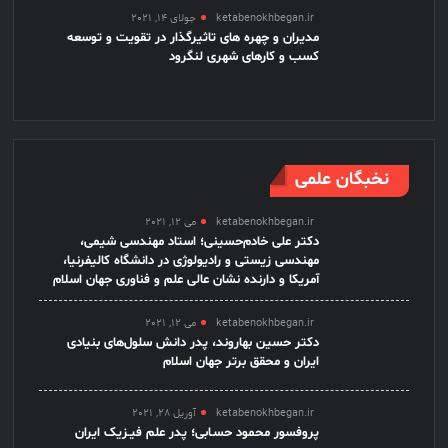
ketabenokhbegan.ir
جولای 14, 2021
مدیران و چهره های تاثیرگذار در تقویت و توسعه
کسب و کارهای شهری لنگرود
نخبگان علمی
ketabenokhbegan.ir
می 12, 2021
دکتر علی خادم‌حسینی؛ استاد مهندسی شیمی،
مهندسی زیستی و رادیولوژی در دانشگاه کالیفرنیا،
آمریکا و دارنده نشان عالی علم و فناوری جهان اسلام
ketabenokhbegan.ir
می 12, 2021
دکتر حسین بهاروند، پدر دانش سلول‌های بنیادی
ایران و محقق برتر جهان اسلام
ketabenokhbegan.ir
آوریل 28, 2021
پروفسور محمود حسـابی؛ پدر علم فیـزیک ایران