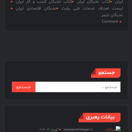
ایران
کتاب نخبگان ایران
کتاب نخبگان کسب و کار ایران
لیست اصناف خدمات فنی رشت
نخبگان اقتصادی ایران
نخبگان تایمز
on
Comment
لیست
اصناف
خدمات
فنی
رشت
–
بخش
جستجو
سوم:
سالن
جستجو
های
برای:
زیبایی
و
آرایشگاههای
زنانه
بیانات رهبری
ketabenokhbegan.ir
آوریل 21, 2021