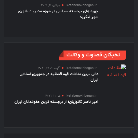
ketabenokhbegan.ir
جولای 11, 2021
چهره های برجسته سیاسی در حوزه مدیریت شهری
شهر لنگرود
نخبگان قضاوت و وکالت
ketabenokhbegan.ir
آگوست 19, 2021
عالی ترین مقامات قوه قضائیه در جمهوری اسلامی
ایران
ketabenokhbegan.ir
می 11, 2021
امیر ناصر کاتوزیان؛ از برجسته ترین حقوقدانان ایران