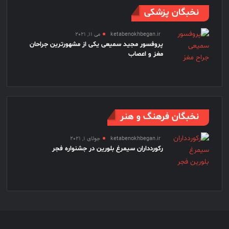
نخبگان پزشکی
ketabenokhbegan.ir
می 11, 2021
پروفسور مجید سمیعی یکی از مشهورترین جراحان
مغز و اعصاب
نخبگان فرهنگ و هنر
ketabenokhbegan.ir
جولای 1, 2021
رکوردداران سیمرغ بلورین در جشنواره فجر