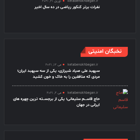
ketabenokhbegan.ir
آوریل 21, 2021
نفرات برتر کنکور ریاضـی در ده سال اخیر
نخبگان امنیتی
ketabenokhbegan.ir
می 12, 2021
سپهبد علی صیاد شیرازی، یکی از سه سپهبد ایران؛
مردی که منافقین را به خاک و خون کشید
ketabenokhbegan.ir
می 2, 2021
حاج قاســـم سلیمانی؛ یکی از برجســته ترین چهره های
ایرانی در جهان