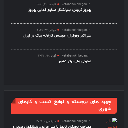
ketabenokhbegan.ir
آگوست 4, 2021
بهروز فروتن، بنیانگذار صنایع غذایی بهروز
ketabenokhbegan.ir
جولای 27, 2021
علی‌اکبر رفوگران، موسس کارخانه بیک در ایران
ketabenokhbegan.ir
آوریل 26, 2021
تعاونی های برتر کشور
چهره های برجسته و نوابغ کسب و کارهای
شهری
ketabenokhbegan.ir
سپتامبر 1, 2021
مصاحبه نخبگان تایمز با علی مرادی، بنیانگذار، مدیر و