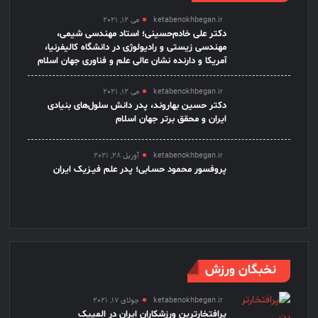
ketabenokhbegan.ir
می 12, 2021
دکتر علی خادم‌حسینی؛ استاد مهندسی شیمی،
مهندسی زیستی و رادیولوژی در دانشگاه کالیفرنیا،
آمریکا و دارنده نشان عالی علم و فناوری جهان اسلام
ketabenokhbegan.ir
می 12, 2021
دکتر حسین بهاروند، پدر دانش سلول‌های بنیادی
ایران و محقق برتر جهان اسلام
ketabenokhbegan.ir
آوریل 28, 2021
پروفسور محمود حسـابی؛ پدر علم فیـزیک ایران
نخبگان ورزش
ketabenokhbegan.ir
جولای 17, 2021
پرافتخارترین ورزشکاران ایران در المپیک