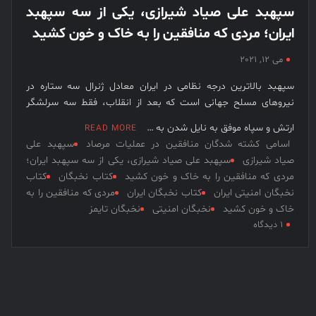
سپهبد علی صیاد شیرازی، یکی از سه سپهبد
نخبگان
شرکت های برتر ایران در سال 1399
ایران؛ مردی که منافقین را به خاک و خون کشید
قرن 15
نخبگان اقتصادی جهان اسلام
– کتاب
می 12, 2021
نخبگان
سپهبد بالاترین درجه نظامی در ایران معادل ژنرال سه ستاره در
ورزش
نیروهای مسلح جهانی است که بعد از انقلاب، فقط سه سرلشگر
ایران –
کتاب
ارتش و سپاه موفق به نایل شدن به …
READ MORE
نخبگان
اسامی کشته شدگان منافقین در عملیات مرصاد
سپهبد علی
کسب و
صیاد شیرازی
سپهبد علی صیاد شیرازی، یکی از سه سپهبد ایران؛
کار ایران
مردی که منافقین را به خاک و خون کشید
کتاب نخبگان
کتاب
– کتاب
نخبگان امنیتی ایران
کتاب نخبگان ایران
مردی که منافقین را به
خاک و خون کشید
نخبگان امنیتی
نخبگان تایمز
نخبگان
برای
۱ دیدگاه
ایران
سپهبد
علی
صیاد
شیرازی،
یکی