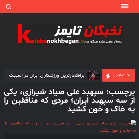
ch for:
Ski
t
conten
نخبگا
نخبگان
تایمز/
کتاب
نخبگان
+ پورتال
پرافتخارترین ورزشکاران ایران در المپیک
اختصاصی
رسمی
کتاب
برچسب:
سپهبد علی صیاد شیرازی، یکی
رکوردداران سیمرغ بلورین در جشنواره فجر
نخبگان
از سه سپهبد ایران؛ مردی که منافقین را
ایران –
به خاک و خون کشید
کتاب
پروفسور مجید سمیعی یکی از مشهورترین جراحان مغز و اعصاب
نخبگان
محبوب ترین رئیس جمهور ایران
اقتصادی
ایران –
حاج قاســـم سلیمانی؛ یکی از برجســته ترین چهره های ایرانی در
جهان
کتاب