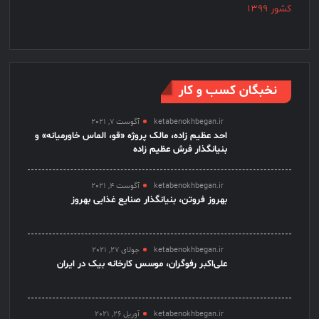
نخبگان کسب و کار
ketabenokhbegan.ir
آگوست 7, 2021
احد عظیم زاده، مالک پروژه «قو، الماس خاورمیانه» و
بنیانگذار فرش عظیم زاده
ketabenokhbegan.ir
آگوست 4, 2021
بهروز فروتن، بنیانگذار صنایع غذایی بهروز
ketabenokhbegan.ir
جولای 27, 2021
علی‌اکبر رفوگران، موسس کارخانه بیک در ایران
ketabenokhbegan.ir
آوریل 26, 2021