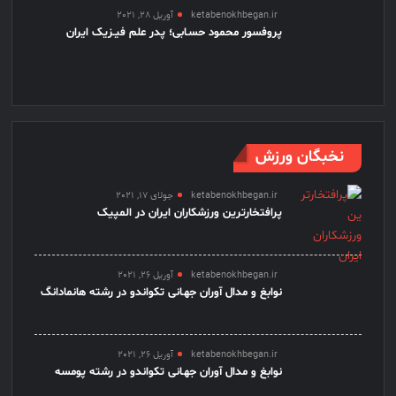
ketabenokhbegan.ir
آوریل 28, 2021
پروفسور محمود حسـابی؛ پدر علم فیـزیک ایران
نخبگان ورزش
ketabenokhbegan.ir
جولای 17, 2021
پرافتخارترین ورزشکاران ایران در المپیک
ketabenokhbegan.ir
آوریل 26, 2021
نوابغ و مدال آوران جهـانی تکواندو در رشته هانمادانگ
ketabenokhbegan.ir
آوریل 26, 2021
نوابغ و مدال آوران جهـانی تکواندو در رشته پومسه