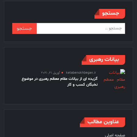
از
سه
جستجو
سپهبد
ایران؛
جستجو
مردی
برای:
که
منافقین
را
به
بیانات رهبری
خاک
و
ketabenokhbegan.ir
آوریل 21, 2021
خون
گزیده ای از بیانات مقام معظم رهبری در موضوع
کشید
نخبگان کسب و کار
عناوین مطالب
صفحه اصلی