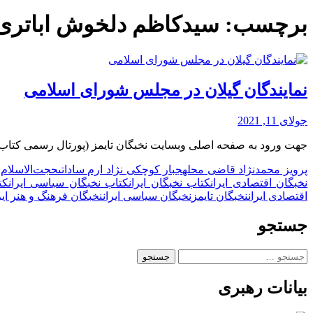
برچسب:
سیدکاظم دلخوش اباتری
نمایندگان گیلان در مجلس شورای اسلامی
جولای 11, 2021
جهت ورود به صفحه اصلی وبسایت نخبگان تایمز (پورتال رسمی کتاب ن
پرویز محمدنژاد قاضی محله
جبار کوچکى نژاد ارم ساداتى
حجت‌الاسلام
نخبگان اقتصادی ایران
کتاب نخبگان ایران
کتاب نخبگان سیاسی ایران
کت
اقتصادی ایران
نخبگان تایمز
نخبگان سیاسی ایران
نخبگان فرهنگ و هنر ایر
جستجو
جستجو
برای:
بیانات رهبری