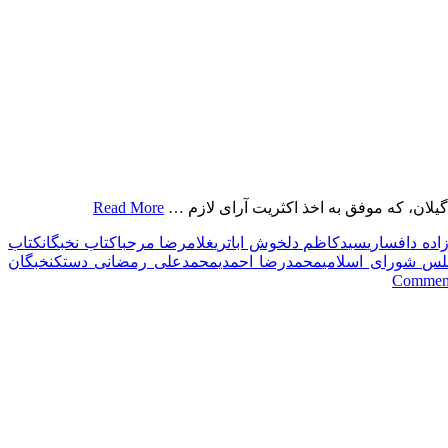
یلان، که موفق به اخذ اکثریت آرای لازم …
Read More
اده دافساری
سیدکاظم دلخوش اباتری
غلامرضا مرحبا
کتاب نخبگان
کتاب
س شورای اسلامی
محمدرضا احمدی
محمدعلی رمضانی دستک
نخبگان
on
Commen
نمایندگان
گیلان
در
مجلس
شورای
اسلامی