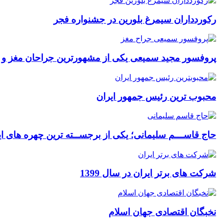
رکوردداران سیمرغ بلورین در جشنواره فجر
پروفسور مجید سمیعی یکی از مشهورترین جراحان مغز و
محبوب ترین رئیس جمهور ایران
حاج قاســـم سلیمانی؛ یکی از برجســته ترین چهره های ای
شرکت های برتر ایران در سال 1399
نخبگان اقتصادی جهان اسلام