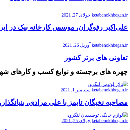
ketabenokhbegan.ir
جولای 27, 2021
علی‌اکبر رفوگران، موسس کارخانه بیک در ایر
ketabenokhbegan.ir
آوریل 26, 2021
تعاونی های برتر کشور
چهره های برجسته و نوابغ کسب و کارهای شه
ketabenokhbegan.ir
سپتامبر 1, 2021
مصاحبه نخبگان تایمز با علی مرادی، بنیانگذار
ketabenokhbegan.ir
جولای 25, 2021