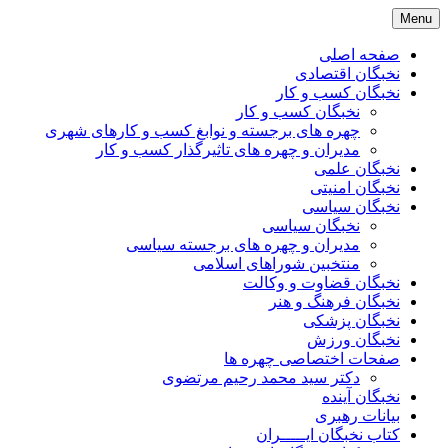
Skip
Menu
to
content
صفحه اصلی
نخبگان اقتصادی
نخبگان کسب و کار
نخبگان کسب و کار
چهره های برجسته و نوابغ کسب و کارهای شهری
مدیران و چهره های تاثیرگذار کسب و کار
نخبگان علمی
نخبگان امنیتی
نخبگان سیاسی
نخبگان سیاسی
مدیران و چهره های برجسته سیاسی
منتخبین شوراهای اسلامی
نخبگان قضاوت و وکالت
نخبگان فرهنگ و هنر
نخبگان پزشکی
نخبگان ورزش
صفحات اختصاصی چهره ها
دکتر سید محمد رحیم مرتضوی
نخبگان آینده
بیانات رهبری
کتاب نخبگان ایـــــران