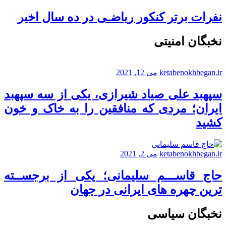
نفرات برتر کنکور ریاضـی در ده سال اخیر
نخبگان امنیتی
ketabenokhbegan.ir
می 12, 2021
سپهبد علی صیاد شیرازی، یکی از سه سپهبد
ایران؛ مردی که منافقین را به خاک و خون
کشید
ketabenokhbegan.ir
می 2, 2021
حاج قاســـم سلیمانی؛ یکی از برجســته
ترین چهره های ایرانی در جهان
نخبگان سیاسی