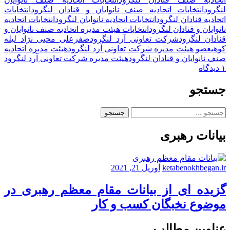
لنگرود
انتخابات اتحادیه صنف نانوایان و قنادان لنگرود
انتخابات
اتحادیه قنادان لنگرود
انتخابات اتحادیه نانوایان لنگرود
انتخابات اتحادیه
نانوایان و قنادان لنگرود
انتخابات هیئت مدیره اتحادیه صنف نانوایان و
قنادان لنگرود
شرکت تعاونی آرد لنگرود
صفرعلی محبی نژاد لیله
کوهی
عضو هیئت مدیره شرکت تعاونی آرد لنگرود
هیئت مدیره اتحادیه
صنف نانوایان و قنادان لنگرود
هیئت مدیره شرکت تعاونی آرد لنگرود
برای
۱ دیدگاه
صفرعلی
محبی
جستجو
نژاد،
عضو
جستجو
هیئت
برای:
مدیره
بیانات رهبری
شرکت
تعاونی
آرد
لنگرود
ketabenokhbegan.ir
آوریل 21, 2021
گزیده ای از بیانات مقام معظم رهبری در
موضوع نخبگان کسب و کار
عناوین مطالب