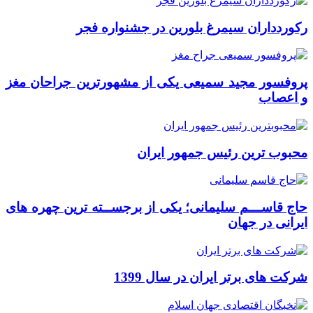
رکوردداران سیمرغ بلورین در جشنواره فجر
پروفسور مجید سمیعی یکی از مشهورترین جراحان مغز
و اعصاب
محبوب ترین رئیس جمهور ایران
حاج قاســـم سلیمانی؛ یکی از برجســته ترین چهره های
ایرانی در جهان
شرکت های برتر ایران در سال 1399