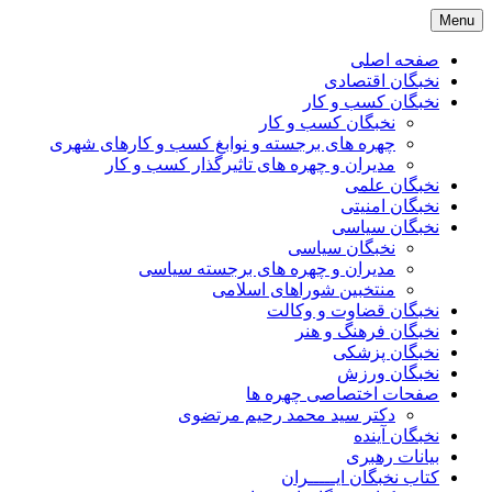
Skip
Menu
to
content
صفحه اصلی
نخبگان اقتصادی
نخبگان کسب و کار
نخبگان کسب و کار
چهره های برجسته و نوابغ کسب و کارهای شهری
مدیران و چهره های تاثیرگذار کسب و کار
نخبگان علمی
نخبگان امنیتی
نخبگان سیاسی
نخبگان سیاسی
مدیران و چهره های برجسته سیاسی
منتخبین شوراهای اسلامی
نخبگان قضاوت و وکالت
نخبگان فرهنگ و هنر
نخبگان پزشکی
نخبگان ورزش
صفحات اختصاصی چهره ها
دکتر سید محمد رحیم مرتضوی
نخبگان آینده
بیانات رهبری
کتاب نخبگان ایـــــران