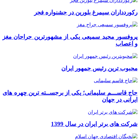
رکوردداران سیمرغ بلورین در جشنواره فجر
پروفسور مجید سمیعی یکی از مشهورترین جراحان مغز
و اعصاب
محبوب ترین رئیس جمهور ایران
حاج قاســـم سلیمانی؛ یکی از برجســته ترین چهره های
ایرانی در جهان
شرکت های برتر ایران در سال 1399