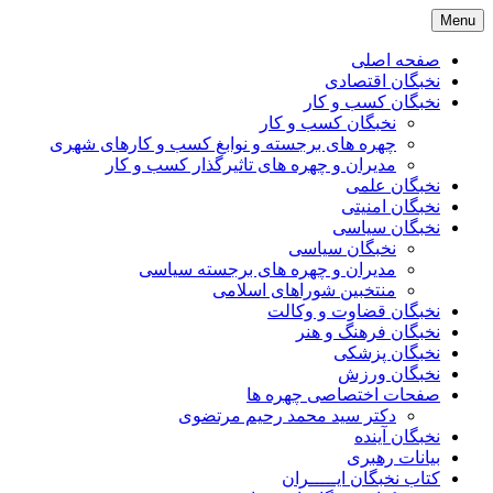
Skip
Menu
to
content
صفحه اصلی
نخبگان اقتصادی
نخبگان کسب و کار
نخبگان کسب و کار
چهره های برجسته و نوابغ کسب و کارهای شهری
مدیران و چهره های تاثیرگذار کسب و کار
نخبگان علمی
نخبگان امنیتی
نخبگان سیاسی
نخبگان سیاسی
مدیران و چهره های برجسته سیاسی
منتخبین شوراهای اسلامی
نخبگان قضاوت و وکالت
نخبگان فرهنگ و هنر
نخبگان پزشکی
نخبگان ورزش
صفحات اختصاصی چهره ها
دکتر سید محمد رحیم مرتضوی
نخبگان آینده
بیانات رهبری
کتاب نخبگان ایـــــران