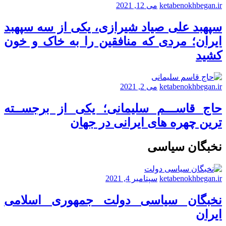
ketabenokhbegan.ir
می 12, 2021
سپهبد علی صیاد شیرازی، یکی از سه سپهبد
ایران؛ مردی که منافقین را به خاک و خون
کشید
ketabenokhbegan.ir
می 2, 2021
حاج قاســـم سلیمانی؛ یکی از برجســته
ترین چهره های ایرانی در جهان
نخبگان سیاسی
ketabenokhbegan.ir
سپتامبر 4, 2021
نخبگان سیاسی دولت جمهوری اسلامی
ایران