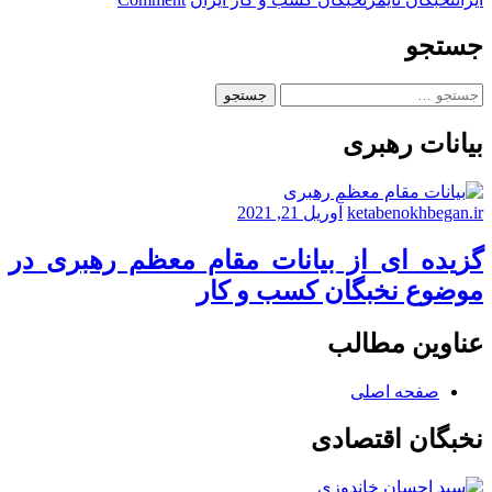
مصاحبه
نخبگان
جستجو
تایمز
با
جستجو
علی
برای:
توصیفیان،
بیانات رهبری
بنیانگذار
و
مالک
لوازم
ketabenokhbegan.ir
آوریل 21, 2021
خانگی
توصیفیان
گزیده ای از بیانات مقام معظم رهبری در
موضوع نخبگان کسب و کار
عناوین مطالب
صفحه اصلی
نخبگان اقتصادی