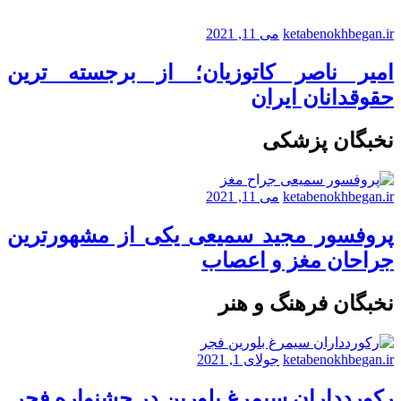
ketabenokhbegan.ir
می 11, 2021
امیر ناصر کاتوزیان؛ از برجسته ترین
حقوقدانان ایران
نخبگان پزشکی
ketabenokhbegan.ir
می 11, 2021
پروفسور مجید سمیعی یکی از مشهورترین
جراحان مغز و اعصاب
نخبگان فرهنگ و هنر
ketabenokhbegan.ir
جولای 1, 2021
رکوردداران سیمرغ بلورین در جشنواره فجر