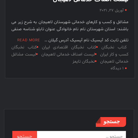
حاج قاســـم سلیمانی؛ یکی از برجســته ترین چهره های ایرانی در
جهان
نخبگان
آوریل 27, 2021
قرن 15
شرکت های برتر ایران در سال 1399
مشاغل و کسب و کارهای خدماتی شهرستان لاهیجان به شرح زیر می
– کتاب
نخبگان اقتصادی جهان اسلام
باشند: استان شهرستان نام نام خانوادگی عنوان تابلو شناسه صنفی
نخبگان
ورزش
تلفن ثابت کد آیسیک نام آیسیک آدرس گیلان …
READ MORE
ایران –
کتاب نخبگان
کتاب نخبگان اقتصادی ایران
کتاب نخبگان
کتاب
کسب و کار ایران
لیست اصناف خدماتی لاهیجان
لیست مشاغل
نخبگان
خدماتی لاهیجان
نخبگان تایمز
برای
۱ دیدگاه
کسب و
لیست
کار ایران
اصناف
– کتاب
خدماتی
نخبگان
لاهیجان
ایران
جستجو
جستجو