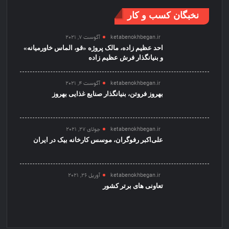
نخبگان کسب و کار
ketabenokhbegan.ir
آگوست 7, 2021
احد عظیم زاده، مالک پروژه «قو، الماس خاورمیانه»
و بنیانگذار فرش عظیم زاده
ketabenokhbegan.ir
آگوست 4, 2021
بهروز فروتن، بنیانگذار صنایع غذایی بهروز
ketabenokhbegan.ir
جولای 27, 2021
علی‌اکبر رفوگران، موسس کارخانه بیک در ایران
ketabenokhbegan.ir
آوریل 26, 2021
تعاونی های برتر کشور