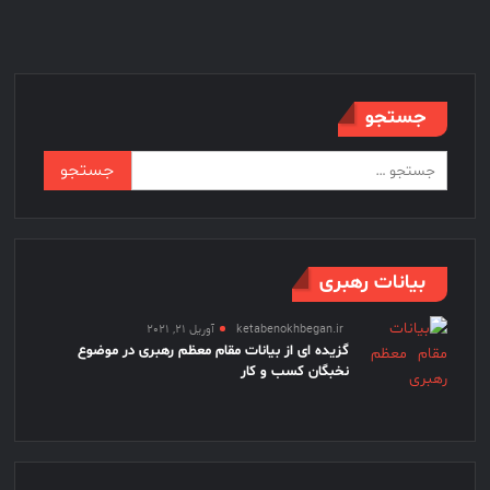
فنی
آستانه
اشرفیه
جستجو
جستجو
برای:
بیانات رهبری
ketabenokhbegan.ir
آوریل 21, 2021
گزیده ای از بیانات مقام معظم رهبری در موضوع
نخبگان کسب و کار