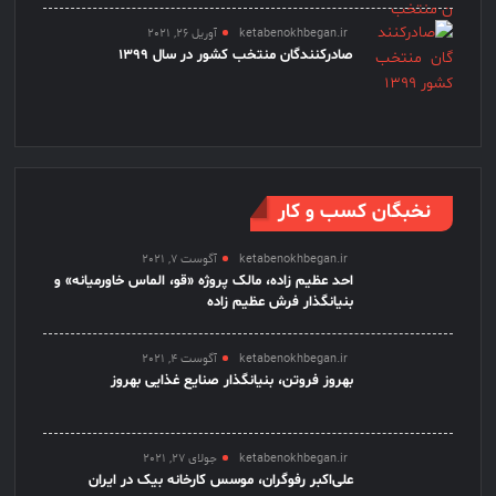
ketabenokhbegan.ir
آوریل 26, 2021
صادرکنندگان منتخب کشور در سال 1399
نخبگان کسب و کار
ketabenokhbegan.ir
آگوست 7, 2021
احد عظیم زاده، مالک پروژه «قو، الماس خاورمیانه» و
بنیانگذار فرش عظیم زاده
ketabenokhbegan.ir
آگوست 4, 2021
بهروز فروتن، بنیانگذار صنایع غذایی بهروز
ketabenokhbegan.ir
جولای 27, 2021
علی‌اکبر رفوگران، موسس کارخانه بیک در ایران