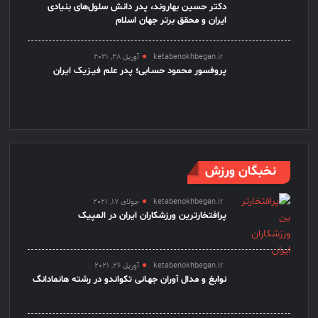
دکتر حسین بهاروند، پدر دانش سلول‌های بنیادی
ایران و محقق برتر جهان اسلام
ketabenokhbegan.ir
آوریل 28, 2021
پروفسور محمود حسـابی؛ پدر علم فیـزیک ایران
نخبگان ورزش
ketabenokhbegan.ir
جولای 17, 2021
پرافتخارترین ورزشکاران ایران در المپیک
ketabenokhbegan.ir
آوریل 26, 2021
نوابغ و مدال آوران جهـانی تکواندو در رشته هانمادانگ