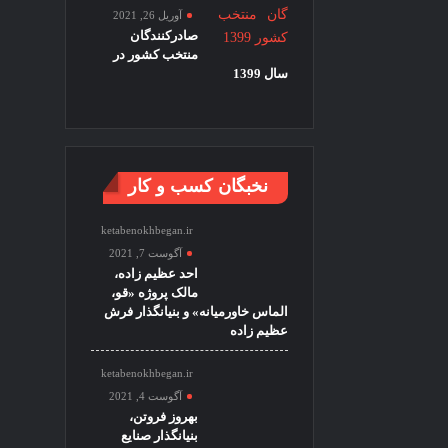
آوریل 26, 2021
صادرکنندگان
منتخب کشور در
سال 1399
نخبگان کسب و کار
ketabenokhbegan.ir
آگوست 7, 2021
احد عظیم زاده،
مالک پروژه «قو،
الماس خاورمیانه» و بنیانگذار فرش
عظیم زاده
ketabenokhbegan.ir
آگوست 4, 2021
بهروز فروتن،
بنیانگذار صنایع