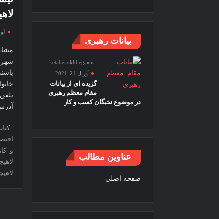
لاهی
آوریل
بیانات رهبری
مشاغ
شهرس
ketabenokhbegan.ir
باشن
آوریل 21, 2021
گزیده ای از بیانات
خانو
مقام معظم رهبری
تلفن
در موضوع نخبگان کسب و کار
آدرس
کتا
اقتصا
و کار
عناوین مطالب
لاهیج
لاهیج
صفحه اصلی