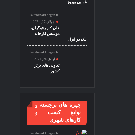
غذایی بهروز
ketabenokhbegan.ir
جولای 27, 2021
علی‌اکبر رفوگران،
موسس کارخانه
بیک در ایران
ketabenokhbegan.ir
آوریل 26, 2021
تعاونی های برتر
کشور
چهره های برجسته و
نوابغ کسب و
کارهای شهری
ketabenokhbegan.ir