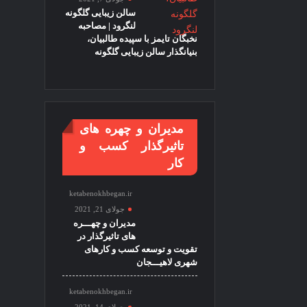
سالن زیبایی گلگونه
لنگرود | مصاحبه
نخبگان تایمز با سپیده طالبیان،
بنیانگذار سالن زیبایی گلگونه
مدیران و چهره های
تاثیرگذار کسب و
کار
ketabenokhbegan.ir
جولای 21, 2021
مدیران و چهـــره
های تاثیرگذار در
تقویت و توسعه کسب و کارهای
شهری لاهیـــجان
ketabenokhbegan.ir
جولای 14, 2021