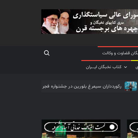
Search for:
گان قضاوت و وکالت
ی
کتاب نخبگان ایـــــران
 اعصاب
رکوردداران سیمرغ بلورین در جشنواره فجر
پ