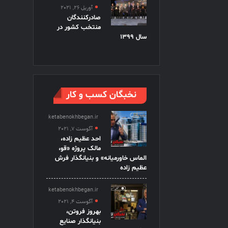
آوریل 26, 2021
صادرکنندگان
منتخب کشور در
سال 1399
نخبگان کسب و کار
ketabenokhbegan.ir
آگوست 7, 2021
احد عظیم زاده،
مالک پروژه «قو،
الماس خاورمیانه» و بنیانگذار فرش
عظیم زاده
ketabenokhbegan.ir
آگوست 4, 2021
بهروز فروتن،
بنیانگذار صنایع