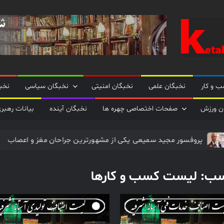
نخبگان
نخبگان
تایمز/
کتاب
نخبگان
 و کار
نخبگان علمی
نخبگان امنیتی
نخبگان سیاسی
نخب
+ پورتال
رسمی
ن ورزش
صفحات اختصاصی چهره ها
نخبگان آینده
بیانات رهبر
کتاب
نخبگان
ایران
پروفسور مجید سمیعی یکی از مشهورترین جراحان مغز و
ایران –
کتاب
نخبگان
سب:
لیست کسب و کارها
اقتصادی
ایران –
کتاب
نخبگان