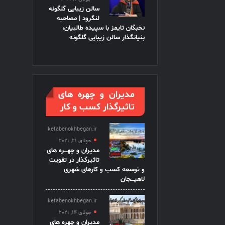
سالن زیبایی گلگونه
لنگرود | مصاحبه
نخبگان تایمز با سپیده طالبیان،
بنیانگذار سالن زیبایی گلگونه
مدیران و چهره های
تاثیرگذار کسب و کار
ketabenokhbegan.ir
جولای 21, 2021
مدیران و چهـــره های
تاثیرگذار در تقویت
و توسعه کسب و کارهای شهری
لاهیـــجان
ketabenokhbegan.ir
جولای 14, 2021
مدیران و چهره های