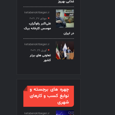
غذایی بهروز
ketabenokhbegan.ir
جولای 27, 2021
علی‌اکبر رفوگران،
موسس کارخانه بیک
در ایران
ketabenokhbegan.ir
آوریل 26, 2021
تعاونی های برتر
کشور
چهره های برجسته و
نوابغ کسب و کارهای
شهری
ketabenokhbegan.ir