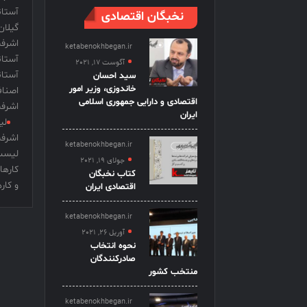
آستان
نخبگان اقتصادی
گیلان
اشرفی
ketabenokhbegan.ir
آستان
آگوست 17, 2021
آستا
سید احسان
خاندوزی، وزیر امور
اصنا
اقتصادی و دارایی جمهوری اسلامی
اشرفی
ایران
لی
اشرفی
ketabenokhbegan.ir
لیست
جولای 19, 2021
کارها
کتاب نخبگان
و کار
اقتصادی ایران
ketabenokhbegan.ir
آوریل 26, 2021
نحوه انتخاب
صادرکنندگان
منتخب کشور
ketabenokhbegan.ir