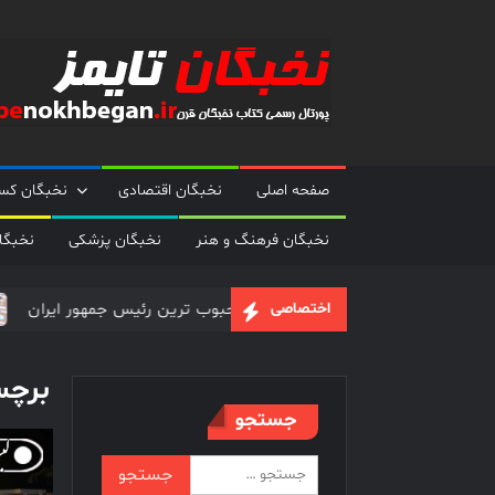
Ski
t
conten
صفحه اصلی
نخبگان اقتصادی
نخبگان کسب
نخبگان فرهنگ و هنر
نخبگان پزشکی
نخبگا
ســته ترین چهره های ایرانی در جهان
محبوب ترین رئیس جمهور 
اختصاصی
برچ
جستجو
جستجو
برای: