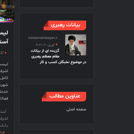
بیانات رهبری
لیس
ketabenokhbegan.ir
آستا
آوریل 21, 2021
گزیده ای از بیانات
اکتبر 
مقام معظم رهبری
در موضوع نخبگان کسب و کار
لیست
اشرف
کامل
شهرس
خدما
عناوین مطالب
فعال
صفحه اصلی
آست
اشرفی
بانک 
با