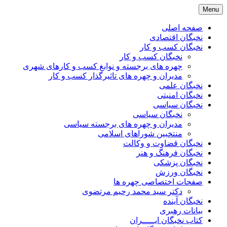
Skip
Menu
to
content
صفحه اصلی
نخبگان اقتصادی
نخبگان کسب و کار
نخبگان کسب و کار
چهره های برجسته و نوابغ کسب و کارهای شهری
مدیران و چهره های تاثیرگذار کسب و کار
نخبگان علمی
نخبگان امنیتی
نخبگان سیاسی
نخبگان سیاسی
مدیران و چهره های برجسته سیاسی
منتخبین شوراهای اسلامی
نخبگان قضاوت و وکالت
نخبگان فرهنگ و هنر
نخبگان پزشکی
نخبگان ورزش
صفحات اختصاصی چهره ها
دکتر سید محمد رحیم مرتضوی
نخبگان آینده
بیانات رهبری
کتاب نخبگان ایـــــران