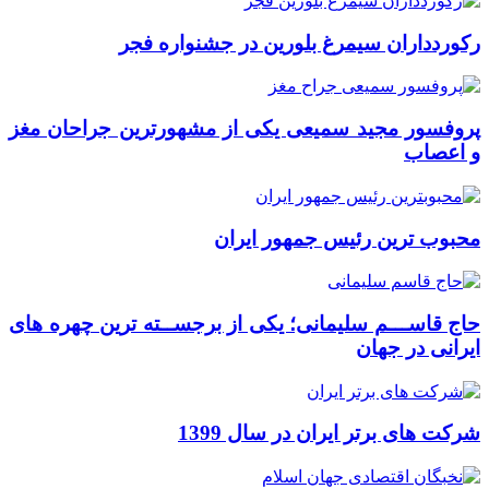
رکوردداران سیمرغ بلورین در جشنواره فجر
پروفسور مجید سمیعی یکی از مشهورترین جراحان مغز
و اعصاب
محبوب ترین رئیس جمهور ایران
حاج قاســـم سلیمانی؛ یکی از برجســته ترین چهره های
ایرانی در جهان
شرکت های برتر ایران در سال 1399