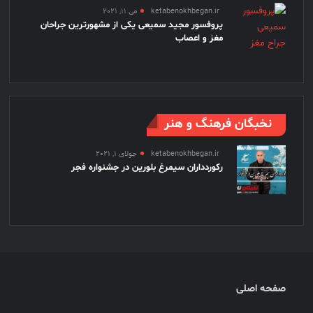
ketabenokhbegan.ir
می 11, 2021
پروفسور مجید سمیعی یکی از مشهورترین جراحان
مغز و اعصاب
نخبگان فرهنگ و هنر
ketabenokhbegan.ir
جولای 1, 2021
رکوردداران سیمرغ بلورین در جشنواره فجر
صفحه اصلی