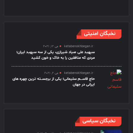
نخبگان امنیتی
ketabenokhbegan.ir
می 12, 2021
سپهبد علی صیاد شیرازی، یکی از سه سپهبد ایران؛
مردی که منافقین را به خاک و خون کشید
ketabenokhbegan.ir
می 2, 2021
حاج قاســـم سلیمانی؛ یکی از برجســته ترین چهره های
ایرانی در جهان
نخبگان سیاسی