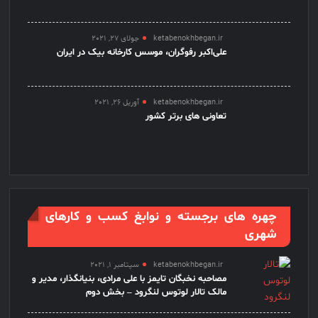
ketabenokhbegan.ir
جولای 27, 2021
علی‌اکبر رفوگران، موسس کارخانه بیک در ایران
ketabenokhbegan.ir
آوریل 26, 2021
تعاونی های برتر کشور
چهره های برجسته و نوابغ کسب و کارهای
شهری
ketabenokhbegan.ir
سپتامبر 1, 2021
مصاحبه نخبگان تایمز با علی مرادی، بنیانگذار، مدیر و
مالک تالار لوتوس لنگرود – بخش دوم