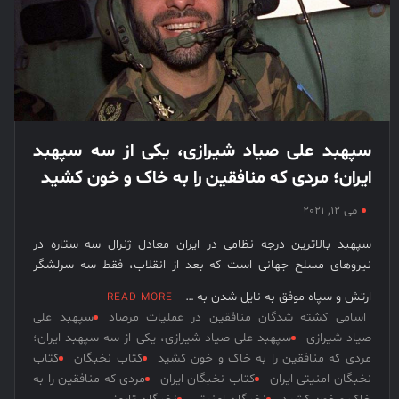
نخبگان
قرن 15
– کتاب
نخبگان
ورزش
ایران –
سپهبد علی صیاد شیرازی، یکی از سه سپهبد
کتاب
ایران؛ مردی که منافقین را به خاک و خون کشید
نخبگان
کسب و
می 12, 2021
کار ایران
– کتاب
سپهبد بالاترین درجه نظامی در ایران معادل ژنرال سه ستاره در
نیروهای مسلح جهانی است که بعد از انقلاب، فقط سه سرلشگر
نخبگان
ایران
ارتش و سپاه موفق به نایل شدن به …
READ MORE
اسامی کشته شدگان منافقین در عملیات مرصاد
سپهبد علی
صیاد شیرازی
سپهبد علی صیاد شیرازی، یکی از سه سپهبد ایران؛
مردی که منافقین را به خاک و خون کشید
کتاب نخبگان
کتاب
نخبگان امنیتی ایران
کتاب نخبگان ایران
مردی که منافقین را به