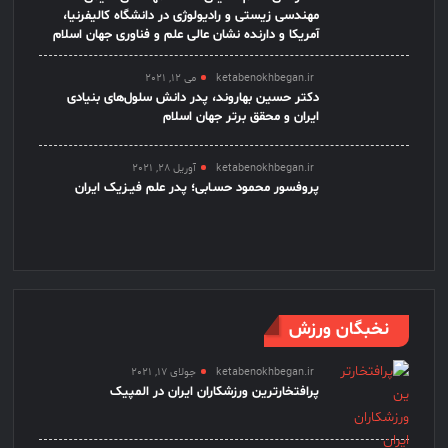
مهندسی زیستی و رادیولوژی در دانشگاه کالیفرنیا،
آمریکا و دارنده نشان عالی علم و فناوری جهان اسلام
ketabenokhbegan.ir
می 12, 2021
دکتر حسین بهاروند، پدر دانش سلول‌های بنیادی
ایران و محقق برتر جهان اسلام
ketabenokhbegan.ir
آوریل 28, 2021
پروفسور محمود حسـابی؛ پدر علم فیـزیک ایران
نخبگان ورزش
ketabenokhbegan.ir
جولای 17, 2021
پرافتخارترین ورزشکاران ایران در المپیک