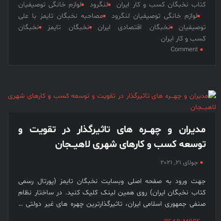
کتاب نخبگان کسب و کار ایران
لنگرود
لوازم خانگی توصیفیان
لوازم خانگی توصیفیان لنگرود
مصاحبه نخبگان تایمز با علی
توصیفیان
نخبگان اقتصادی ایران
نخبگان تایمز
نخبگان
کسب و کار ایران
on
Comment
مصاحبه
نخبگان
تایمز
با
علی
توصیفیان،
بنیانگذار
مدیران و چهـــره های تاثیرگذار در تقویت و
و
توسعه کسب و کارهای شهری لاهیـــجان
مالک
لوازم
جولای 21, 2021
خانگی
توصیفیان
جهت ورود به صفحه اصلی وبسایت نخبگان تایمز (پورتال رسمی
کتاب نخبگان ایران) روی همین لینک کلیک کنید. در ساختار نظام
صنفی جمهوری اسلامی ایران، تاثیرگذارترین چهره های غیر دولتی …