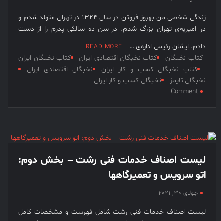
و
زندگی شخصی من بهروز فروتن در سال ۱۳۲۴ در تهران متولد شدم و
مالک
در امیریه‌ی تهران بزرگ شدم. در سن ده سالگی پدرم را از دست
تالار
لوتوس
دادم. ایشان رئیس اداره‌ی …
READ MORE
لنگرود
کتاب نخبگان
کتاب نخبگان اقتصادی ایران
کتاب نخبگان ایران
–
کتاب نخبگان کسب و کار ایران
نخبگان اقتصادی ایران
بخش
نخبگان تایمز
نخبگان کسب و کار ایران
دوم
on
Comment
بهروز
فروتن،
بنیانگذار
صنایع
غذایی
بهروز
لیست اصناف خدمات فنی رشت – بخش دوم:
اتو سرویس و تعمیرگاهها
جولای 30, 2021
لیست اصناف خدمات فنی رشت شامل فهرست و مشخصات کامل