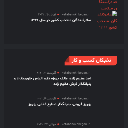
ketabenokhbegan.ir
آوریل 26, 2021
صادرکنندگان منتخب کشور در سال 1399
نخبگان کسب و کار
ketabenokhbegan.ir
آگوست 7, 2021
احد عظیم زاده، مالک پروژه «قو، الماس خاورمیانه» و
بنیانگذار فرش عظیم زاده
ketabenokhbegan.ir
آگوست 4, 2021
بهروز فروتن، بنیانگذار صنایع غذایی بهروز
ketabenokhbegan.ir
جولای 27, 2021