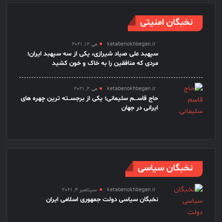
نخبگان امنیتی
ketabenokhbegan.ir
می 12, 2021
سپهبد علی صیاد شیرازی، یکی از سه سپهبد ایران؛
مردی که منافقین را به خاک و خون کشید
ketabenokhbegan.ir
می 2, 2021
حاج قاســـم سلیمانی؛ یکی از برجســته ترین چهره های
ایرانی در جهان
نخبگان سیاسی
ketabenokhbegan.ir
سپتامبر 4, 2021
نخبگان سیاسی دولت جمهوری اسلامی ایران