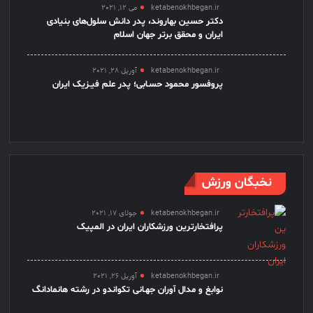
ketabenokhbegan.ir
می 12, 2021
دکتر حسین بهاروند، پدر دانش سلول‌های بنیادی
ایران و محقق برتر جهان اسلام
ketabenokhbegan.ir
آوریل 28, 2021
پروفسور محمود حسـابی؛ پدر علم فیـزیک ایران
نخبگان ورزش
ketabenokhbegan.ir
جولای 17, 2021
پرافتخارترین ورزشکاران ایران در المپیک
ketabenokhbegan.ir
آوریل 26, 2021
نوابغ و مدال آوران جهـانی تکواندو در رشته هانمادانگ