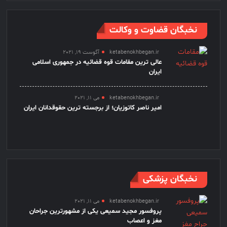
نخبگان قضاوت و وکالت
ketabenokhbegan.ir
آگوست 19, 2021
عالی ترین مقامات قوه قضائیه در جمهوری اسلامی
ایران
ketabenokhbegan.ir
می 11, 2021
امیر ناصر کاتوزیان؛ از برجسته ترین حقوقدانان ایران
نخبگان پزشکی
ketabenokhbegan.ir
می 11, 2021
پروفسور مجید سمیعی یکی از مشهورترین جراحان
مغز و اعصاب