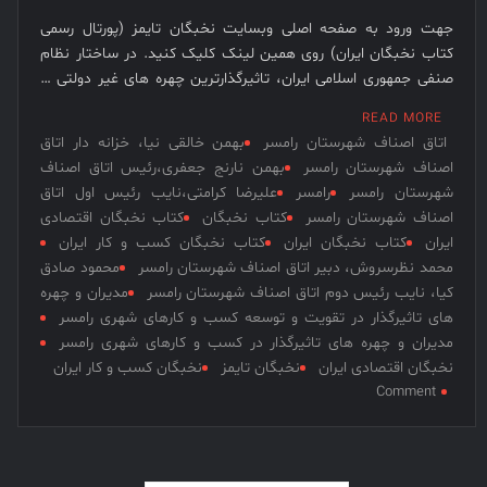
و
کارهای
جهت ورود به صفحه اصلی وبسایت نخبگان تایمز (پورتال رسمی
شهری
کتاب نخبگان ایران) روی همین لینک کلیک کنید. در ساختار نظام
خمینی
صنفی جمهوری اسلامی ایران، تاثیرگذارترین چهره های غیر دولتی …
شهر
READ MORE
اتاق اصناف شهرستان رامسر
بهمن خالقی نیا، خزانه دار اتاق
اصناف شهرستان رامسر
بهمن نارنج جعفری،رئیس اتاق اصناف
شهرستان رامسر
رامسر
علیرضا کرامتی،نایب رئیس اول اتاق
اصناف شهرستان رامسر
کتاب نخبگان
کتاب نخبگان اقتصادی
ایران
کتاب نخبگان ایران
کتاب نخبگان کسب و کار ایران
محمد نظرسروش، دبیر اتاق اصناف شهرستان رامسر
محمود صادق
کیا، نایب رئیس دوم اتاق اصناف شهرستان رامسر
مدیران و چهره
های تاثیرگذار در تقویت و توسعه کسب و کارهای شهری رامسر
مدیران و چهره های تاثیرگذار در کسب و کارهای شهری رامسر
نخبگان اقتصادی ایران
نخبگان تایمز
نخبگان کسب و کار ایران
on
Comment
مدیران
و
چهره