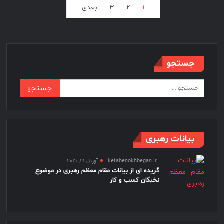
فحه‌بندی
های
1
2
3
بعدی
تاثیرگذار
وشته‌ها
در
تقویت
و
توسعه
جستجو
کسب
و
جستجو
کارهای
برای:
شهری
رامسر
بیانات رهبری
ketabenokhbegan.ir
آوریل 21, 2021
گزیده ای از بیانات مقام معظم رهبری در موضوع
نخبگان کسب و کار