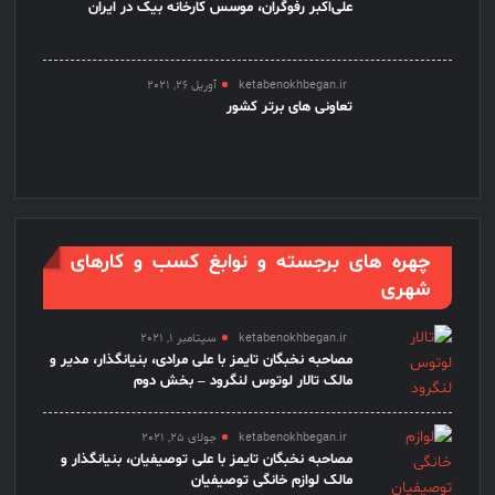
علی‌اکبر رفوگران، موسس کارخانه بیک در ایران
ketabenokhbegan.ir
آوریل 26, 2021
تعاونی های برتر کشور
چهره های برجسته و نوابغ کسب و کارهای
شهری
ketabenokhbegan.ir
سپتامبر 1, 2021
مصاحبه نخبگان تایمز با علی مرادی، بنیانگذار، مدیر و
مالک تالار لوتوس لنگرود – بخش دوم
ketabenokhbegan.ir
جولای 25, 2021
مصاحبه نخبگان تایمز با علی توصیفیان، بنیانگذار و
مالک لوازم خانگی توصیفیان