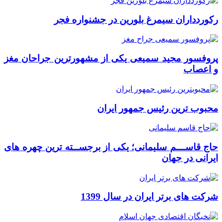
رکوردداران سیمرغ بلورین در جشنواره فجر
پروفسور مجید سمیعی یکی از مشهورترین جراحان مغز
و اعصاب
محبوب ترین رئیس جمهور ایران
حاج قاســـم سلیمانی؛ یکی از برجســته ترین چهره های
ایرانی در جهان
شرکت های برتر ایران در سال 1399