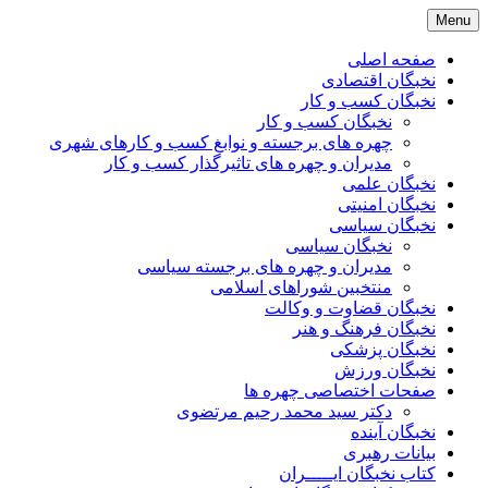
Skip
Menu
to
content
صفحه اصلی
نخبگان اقتصادی
نخبگان کسب و کار
نخبگان کسب و کار
چهره های برجسته و نوابغ کسب و کارهای شهری
مدیران و چهره های تاثیرگذار کسب و کار
نخبگان علمی
نخبگان امنیتی
نخبگان سیاسی
نخبگان سیاسی
مدیران و چهره های برجسته سیاسی
منتخبین شوراهای اسلامی
نخبگان قضاوت و وکالت
نخبگان فرهنگ و هنر
نخبگان پزشکی
نخبگان ورزش
صفحات اختصاصی چهره ها
دکتر سید محمد رحیم مرتضوی
نخبگان آینده
بیانات رهبری
کتاب نخبگان ایـــــران