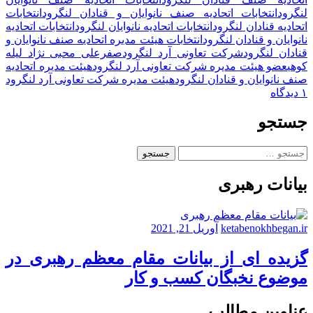
لنگرود
انتخابات اتحادیه صنف نانوایان و قنادان لنگرود
انتخابات
اتحادیه قنادان لنگرود
انتخابات اتحادیه نانوایان لنگرود
انتخابات اتحادیه
نانوایان و قنادان لنگرود
انتخابات هیئت مدیره اتحادیه صنف نانوایان و
قنادان لنگرود
شرکت تعاونی آرد لنگرود
صفرعلی محبی نژاد لیله
کوهی
عضو هیئت مدیره شرکت تعاونی آرد لنگرود
هیئت مدیره اتحادیه
صنف نانوایان و قنادان لنگرود
هیئت مدیره شرکت تعاونی آرد لنگرود
برای
۱ دیدگاه
صفرعلی
محبی
جستجو
نژاد،
عضو
جستجو
هیئت
برای:
مدیره
بیانات رهبری
شرکت
تعاونی
آرد
لنگرود
ketabenokhbegan.ir
آوریل 21, 2021
گزیده ای از بیانات مقام معظم رهبری در
موضوع نخبگان کسب و کار
عناوین مطالب