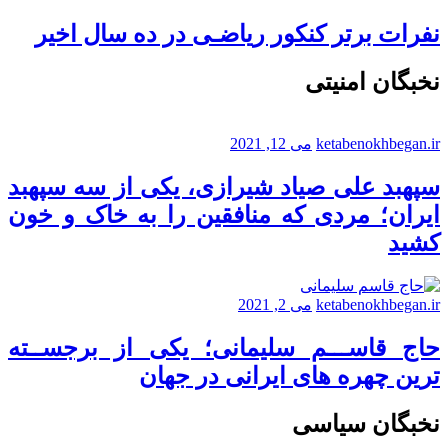
نفرات برتر کنکور ریاضـی در ده سال اخیر
نخبگان امنیتی
ketabenokhbegan.ir
می 12, 2021
سپهبد علی صیاد شیرازی، یکی از سه سپهبد
ایران؛ مردی که منافقین را به خاک و خون
کشید
ketabenokhbegan.ir
می 2, 2021
حاج قاســـم سلیمانی؛ یکی از برجســته
ترین چهره های ایرانی در جهان
نخبگان سیاسی