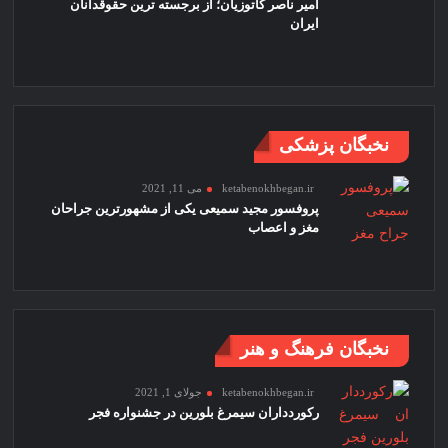
امیر ناصر کاتوزیان؛ از برجسته ترین حقوقدانان
ایران
نخبگان پزشکی
ketabenokhbegan.ir
می 11, 2021
پروفسور مجید سمیعی یکی از مشهورترین جراحان
مغز و اعصاب
نخبگان فرهنگ و هنر
ketabenokhbegan.ir
جولای 1, 2021
رکوردداران سیمرغ بلورین در جشنواره فجر