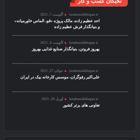
نخبگان کسب و کار
ketabenokhbegan.ir
آگوست 7, 2021
احد عظیم زاده، مالک پروژه «قو، الماس خاورمیانه»
و بنیانگذار فرش عظیم زاده
ketabenokhbegan.ir
آگوست 4, 2021
بهروز فروتن، بنیانگذار صنایع غذایی بهروز
ketabenokhbegan.ir
جولای 27, 2021
علی‌اکبر رفوگران، موسس کارخانه بیک در ایران
ketabenokhbegan.ir
آوریل 26, 2021
تعاونی های برتر کشور