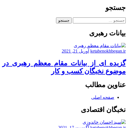
های
نوشته‌ها
برجسته
جستجو
سیاسی
در
جستجو
حوزه
برای:
مدیریت
بیانات رهبری
شهری
شهر
شیراز
ketabenokhbegan.ir
آوریل 21, 2021
گزیده ای از بیانات مقام معظم رهبری در
موضوع نخبگان کسب و کار
عناوین مطالب
صفحه اصلی
نخبگان اقتصادی
ketabenokhbegan.ir
آگوست 17, 2021