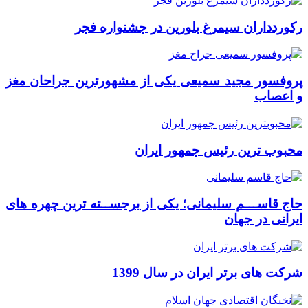
رکوردداران سیمرغ بلورین در جشنواره فجر
پروفسور مجید سمیعی یکی از مشهورترین جراحان مغز
و اعصاب
محبوب ترین رئیس جمهور ایران
حاج قاســـم سلیمانی؛ یکی از برجســته ترین چهره های
ایرانی در جهان
شرکت های برتر ایران در سال 1399