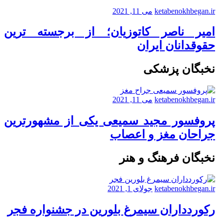
ketabenokhbegan.ir
می 11, 2021
امیر ناصر کاتوزیان؛ از برجسته ترین
حقوقدانان ایران
نخبگان پزشکی
ketabenokhbegan.ir
می 11, 2021
پروفسور مجید سمیعی یکی از مشهورترین
جراحان مغز و اعصاب
نخبگان فرهنگ و هنر
ketabenokhbegan.ir
جولای 1, 2021
رکوردداران سیمرغ بلورین در جشنواره فجر