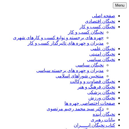
Skip
Menu
to
content
صفحه اصلی
نخبگان اقتصادی
نخبگان کسب و کار
نخبگان کسب و کار
چهره های برجسته و نوابغ کسب و کارهای شهری
مدیران و چهره های تاثیرگذار کسب و کار
نخبگان علمی
نخبگان امنیتی
نخبگان سیاسی
نخبگان سیاسی
مدیران و چهره های برجسته سیاسی
منتخبین شوراهای اسلامی
نخبگان قضاوت و وکالت
نخبگان فرهنگ و هنر
نخبگان پزشکی
نخبگان ورزش
صفحات اختصاصی چهره ها
دکتر سید محمد رحیم مرتضوی
نخبگان آینده
بیانات رهبری
کتاب نخبگان ایـــــران