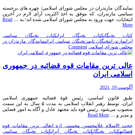
مدیر
نمایندگان مازندران در مجلس شورای اسلامی/ چهره های برجسته
و
سیاسی مازندران، که موفق به اخذ اکثریت آرای لازم در آخرین
مالک
انتخابات، جهت ورود به مجلس شورای اسلامی شده اند؛ به …
Read
تالار
More
لوتوس
لنگرود
کتاب نخبگان
کتاب نخبگان ایران
کتاب نخبگان سیاسی
–
ایران
مازندران
نخبگان تایمز
نخبگان سیاسی ایران
نمایندگان مازندران در
بخش
on
مجلس شورای اسلامی
Comment
دوم
نمایندگان
مازندران
در
عالی ترین مقامات قوه قضائیه در جمهوری
مجلس
اسلامی ایران
شورای
اسلامی
آگوست 19, 2021
طبق قانون اساسی، رئیس قوهٔ قضائیه جمهوری اسلامی
ایران، توسط رهبر انقلاب اسلامی به مدت ۵ سال به این سمت
منصوب می‌شود. رئیس قوه باید مجتهد عادل و آگاه به امور قضایی
و مدیر و …
Read More
حجت الاسلام غلامحسین محسنی اژه ای
عالی ترین مقامات قوه
قضائیه
کتاب نخبگان
کتاب نخبگان ایران
کتاب نخبگان سیاسی