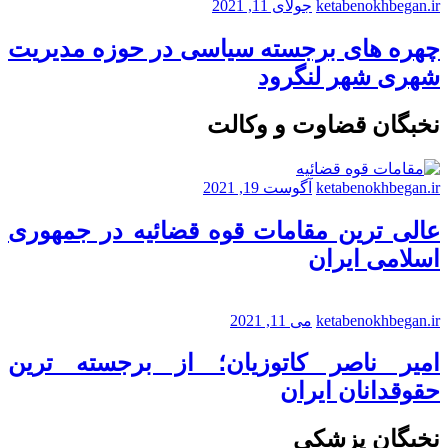
ketabenokhbegan.ir
جولای 11, 2021
چهره های برجسته سیاسی در حوزه مدیریت
شهری شهر لنگرود
نخبگان قضاوت و وکالت
ketabenokhbegan.ir
آگوست 19, 2021
عالی ترین مقامات قوه قضائیه در جمهوری
اسلامی ایران
ketabenokhbegan.ir
می 11, 2021
امیر ناصر کاتوزیان؛ از برجسته ترین
حقوقدانان ایران
نخبگان پزشکی