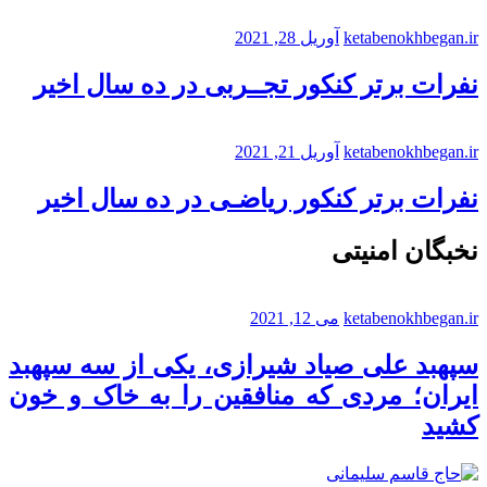
ketabenokhbegan.ir
آوریل 28, 2021
نفرات برتر کنکور تجــربی در ده سال اخیر
ketabenokhbegan.ir
آوریل 21, 2021
نفرات برتر کنکور ریاضـی در ده سال اخیر
نخبگان امنیتی
ketabenokhbegan.ir
می 12, 2021
سپهبد علی صیاد شیرازی، یکی از سه سپهبد
ایران؛ مردی که منافقین را به خاک و خون
کشید