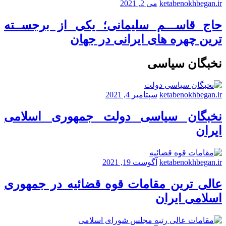
ketabenokhbegan.ir
می 2, 2021
حاج قاســـم سلیمانی؛ یکی از برجســته
ترین چهره های ایرانی در جهان
نخبگان سیاسی
ketabenokhbegan.ir
سپتامبر 4, 2021
نخبگان سیاسی دولت جمهوری اسلامی
ایران
ketabenokhbegan.ir
آگوست 19, 2021
عالی ترین مقامات قوه قضائیه در جمهوری
اسلامی ایران