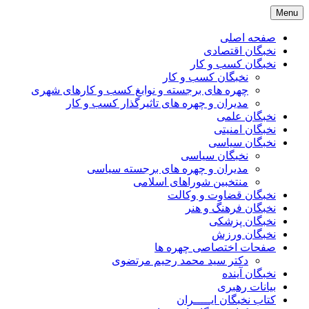
Skip
Menu
to
content
صفحه اصلی
نخبگان اقتصادی
نخبگان کسب و کار
نخبگان کسب و کار
چهره های برجسته و نوابغ کسب و کارهای شهری
مدیران و چهره های تاثیرگذار کسب و کار
نخبگان علمی
نخبگان امنیتی
نخبگان سیاسی
نخبگان سیاسی
مدیران و چهره های برجسته سیاسی
منتخبین شوراهای اسلامی
نخبگان قضاوت و وکالت
نخبگان فرهنگ و هنر
نخبگان پزشکی
نخبگان ورزش
صفحات اختصاصی چهره ها
دکتر سید محمد رحیم مرتضوی
نخبگان آینده
بیانات رهبری
کتاب نخبگان ایـــــران