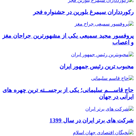
رکوردداران سیمرغ بلورین در جشنواره فجر
پروفسور مجید سمیعی یکی از مشهورترین جراحان مغز
و اعصاب
محبوب ترین رئیس جمهور ایران
حاج قاســـم سلیمانی؛ یکی از برجســته ترین چهره های
ایرانی در جهان
شرکت های برتر ایران در سال 1399