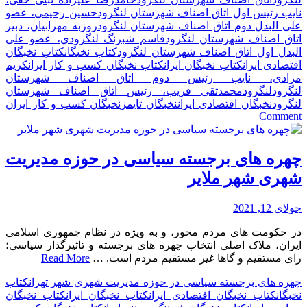
نایب رئیس اول اتاق اصناف شهرستان لنگرود
حسین رحیمی، عضو
علی البدل دوم اتاق اصناف شهرستان لنگرود
روزبه مهرابیان، دبیر
اتاق اصناف شهرستان لنگرود
قاسم شبرنگ لنگرودي، عضو علی
البدل اول اتاق اصناف شهرستان لنگرود
کتاب نخبگان
کتاب نخبگان
اقتصادی ایران
کتاب نخبگان ایران
کتاب نخبگان کسب و کار ایران
کریم
مرادی، نایب رئیس دوم اتاق اصناف شهرستان
لنگرود
لنگرود
محمدتقی فریب، رئیس اتاق اصناف شهرستان
لنگرود
نخبگان اقتصادی ایران
نخبگان تایمز
نخبگان کسب و کار ایران
on
Comment
مدیران
و
چهره
چهره های برجسته سیاسی در حوزه مدیریت
های
شهری شهر ملایر
تاثیرگذار
در
تقویت
جولای 12, 2021
و
در حکومت های مردم محور، و به ویژه در نظام جمهوری اسلامی
توسعه
ایران، ملاک اصلی انتخاب چهره های برجسته و تاثیرگذار سیاسی؛
کسب
رای مستقیم و گاها غیر مستقیم مردم است. …
Read More
و
کارهای
چهره های برجسته سیاسی در حوزه مدیریت شهری شهر تهران
کتاب
شهری
نخبگان
کتاب نخبگان اقتصادی ایران
کتاب نخبگان ایران
کتاب نخبگان
لنگرود