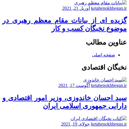
مالک
تالار
ketabenokhbegan.ir
آوریل 21, 2021
لوتوس
–
گزیده ای از بیانات مقام معظم رهبری در
بخش
موضوع نخبگان کسب و کار
اول
عناوین مطالب
صفحه اصلی
نخبگان اقتصادی
ketabenokhbegan.ir
آگوست 17, 2021
سید احسان خاندوزی، وزیر امور اقتصادی و
دارایی جمهوری اسلامی ایران
ketabenokhbegan.ir
جولای 19, 2021