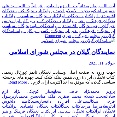
آیت الله رضا رمضانی
آیت الله زین العابدین قربانی
آیت الله سید علی
حسینی اشکوری
حجت الاسلام احمد پروایی
کتاب نخبگان
کتاب نخبگان
اقتصادی ایران
کتاب نخبگان ایران
کتاب نخبگان سیاسی ایران
کتاب
نخبگان فرهنگ و هنر ایران
کتاب نخبگان کسب و کار ایران
مجلس
خبرگان رهبری
نخبگان اقتصادی ایران
نخبگان تایمز
نخبگان سیاسی
ایران
نخبگان فرهنگ و هنر ایران
نخبگان کسب و کار ایران
نمایندگان
on
گیلان در مجلس خبرگان رهبری
Comment
نمایندگان
گیلان
در
نمایندگان گیلان در مجلس شورای اسلامی
مجلس
خبرگان
جولای 11, 2021
رهبری
جهت ورود به صفحه اصلی وبسایت نخبگان تایمز (پورتال رسمی
کتاب نخبگان ایران) روی همین لینک کلیک کنید. چهره های برجسته
سیاسی گیلان، که موفق به اخذ اکثریت آرای لازم …
Read More
پرویز محمدنژاد قاضی محله
جبار کوچکى نژاد ارم
ساداتى
حجت‌الاسلام محمد صفری ملک میان
حسن محمدیاری
رسول
فرخی میکال
سیدعلى آقازاده دافساری
سیدکاظم دلخوش
اباتری
غلامرضا مرحبا
کتاب نخبگان
کتاب نخبگان اقتصادی ایران
کتاب
نخبگان ایران
کتاب نخبگان سیاسی ایران
کتاب نخبگان فرهنگ و هنر
ایران
کتاب نخبگان کسب و کار ایران
گیلان
مجلس شورای