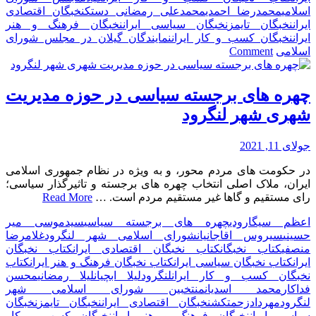
اسلامی
محمدرضا احمدی
محمدعلی رمضانی دستک
نخبگان اقتصادی
ایران
نخبگان تایمز
نخبگان سیاسی ایران
نخبگان فرهنگ و هنر
ایران
نخبگان کسب و کار ایران
نمایندگان گیلان در مجلس شورای
on
اسلامی
Comment
نمایندگان
گیلان
در
چهره های برجسته سیاسی در حوزه مدیریت
مجلس
شهری شهر لنگرود
شورای
اسلامی
جولای 11, 2021
در حکومت های مردم محور، و به ویژه در نظام جمهوری اسلامی
ایران، ملاک اصلی انتخاب چهره های برجسته و تاثیرگذار سیاسی؛
رای مستقیم و گاها غیر مستقیم مردم است. …
Read More
اعظم سیگارودی
چهره های برجسته سیاسی
سیدموسی میر
حسینی
سیروس اقاجانیان
شورای اسلامی شهر لنگرود
غلامرضا
منصفی
کتاب نخبگان
کتاب نخبگان اقتصادی ایران
کتاب نخبگان
ایران
کتاب نخبگان سیاسی ایران
کتاب نخبگان فرهنگ و هنر ایران
کتاب
نخبگان کسب و کار ایران
لنگرود
لیلا ابچیان
لیلا رمضانی
محسن
فداکار
محمد اسدیان
منتخبین شورای اسلامی شهر
لنگرود
مهردادزحمتکش
نخبگان اقتصادی ایران
نخبگان تایمز
نخبگان
سیاسی ایران
نخبگان فرهنگ و هنر ایران
نخبگان کسب و کار