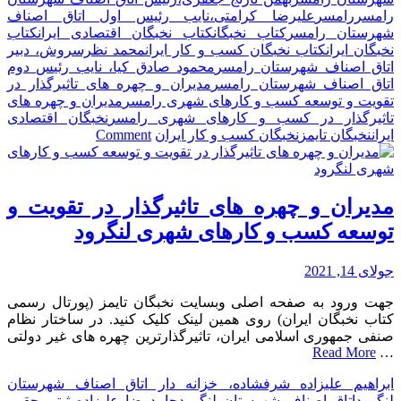
رامسر
رامسر
علیرضا کرامتی،نایب رئیس اول اتاق اصناف
شهرستان رامسر
کتاب نخبگان
کتاب نخبگان اقتصادی ایران
کتاب
نخبگان ایران
کتاب نخبگان کسب و کار ایران
محمد نظرسروش، دبیر
اتاق اصناف شهرستان رامسر
محمود صادق کیا، نایب رئیس دوم
اتاق اصناف شهرستان رامسر
مدیران و چهره های تاثیرگذار در
تقویت و توسعه کسب و کارهای شهری رامسر
مدیران و چهره های
تاثیرگذار در کسب و کارهای شهری رامسر
نخبگان اقتصادی
on
ایران
نخبگان تایمز
نخبگان کسب و کار ایران
Comment
مدیران
و
چهره
های
مدیران و چهره های تاثیرگذار در تقویت و
تاثیرگذار
توسعه کسب و کارهای شهری لنگرود
در
تقویت
و
جولای 14, 2021
توسعه
جهت ورود به صفحه اصلی وبسایت نخبگان تایمز (پورتال رسمی
کسب
کتاب نخبگان ایران) روی همین لینک کلیک کنید. در ساختار نظام
و
صنفی جمهوری اسلامی ایران، تاثیرگذارترین چهره های غیر دولتی
کارهای
Read More
…
شهری
رامسر
ابراهیم علیزاده شرفشاده، خزانه دار اتاق اصناف شهرستان
لنگرود
اتاق اصناف شهرستان لنگرود
حامدرضا علیزاده ثبتی حقی،