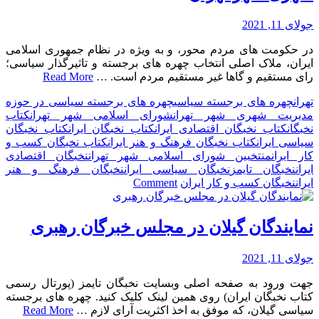
همدا
جولای 11, 2021
در حکومت های مردم محور، و به ویژه در نظام جمهوری اسلامی
ایران، ملاک اصلی انتخاب چهره های برجسته و تاثیرگذار سیاسی؛
رای مستقیم و گاها غیر مستقیم مردم است. …
Read More
تهران
چهره های برجسته سیاسی
چهره های برجسته سیاسی در حوزه
مدیریت شهری شهر تهران
شورای اسلامی شهر تهران
کتاب
نخبگان
کتاب نخبگان اقتصادی ایران
کتاب نخبگان ایران
کتاب نخبگان
سیاسی ایران
کتاب نخبگان فرهنگ و هنر ایران
کتاب نخبگان کسب و
کار ایران
منتخبین شورای اسلامی شهر تهران
نخبگان اقتصادی
ایران
نخبگان تایمز
نخبگان سیاسی ایران
نخبگان فرهنگ و هنر
on
ایران
نخبگان کسب و کار ایران
Comment
چهره
های
برجسته
نمایندگان گیلان در مجلس خبرگان رهبری
سیاسی
در
جولای 11, 2021
حوزه
مدیریت
جهت ورود به صفحه اصلی وبسایت نخبگان تایمز (پورتال رسمی
شهری
کتاب نخبگان ایران) روی همین لینک کلیک کنید. چهره های برجسته
شهر
سیاسی گیلان، که موفق به اخذ اکثریت آرای لازم …
Read More
تهران