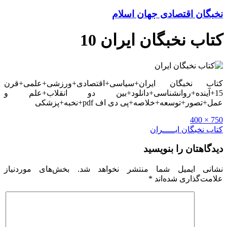
نخبگان اقتصادی جهان اسلام
کتاب نخبگان ایران 10
کتاب نخبگان ایران+سیاسی+اقتصادی+ورزشی+علمی+قرن
15+آینده+روانشناسی+دانلود+بین دو انقلاب+علم و
عمل+تصور+توسعه+خلاصه+پی دی اف pdf+نخبه+پزشکی
Full
750 × 400
size
راهبری
کتاب نخبگان ایـــــران
نوشته
دیدگاهتان را بنویسید
نشانی ایمیل شما منتشر نخواهد شد.
بخش‌های موردنیاز
علامت‌گذاری شده‌اند
*