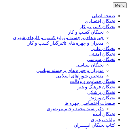
Skip
Menu
to
content
صفحه اصلی
نخبگان اقتصادی
نخبگان کسب و کار
نخبگان کسب و کار
چهره های برجسته و نوابغ کسب و کارهای شهری
مدیران و چهره های تاثیرگذار کسب و کار
نخبگان علمی
نخبگان امنیتی
نخبگان سیاسی
نخبگان سیاسی
مدیران و چهره های برجسته سیاسی
منتخبین شوراهای اسلامی
نخبگان قضاوت و وکالت
نخبگان فرهنگ و هنر
نخبگان پزشکی
نخبگان ورزش
صفحات اختصاصی چهره ها
دکتر سید محمد رحیم مرتضوی
نخبگان آینده
بیانات رهبری
کتاب نخبگان ایـــــران