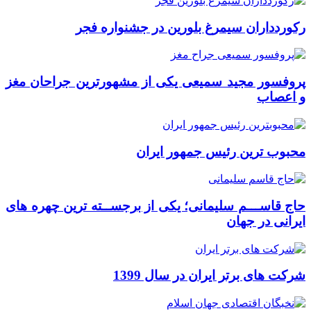
رکوردداران سیمرغ بلورین در جشنواره فجر
پروفسور مجید سمیعی یکی از مشهورترین جراحان مغز
و اعصاب
محبوب ترین رئیس جمهور ایران
حاج قاســـم سلیمانی؛ یکی از برجســته ترین چهره های
ایرانی در جهان
شرکت های برتر ایران در سال 1399