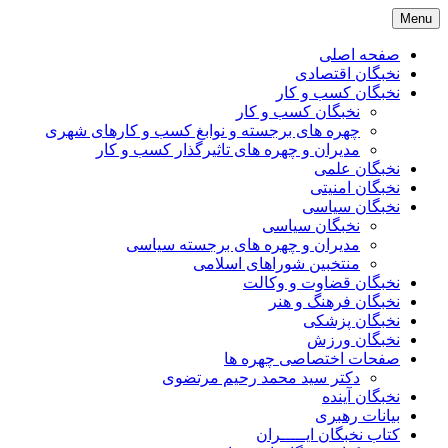
Skip
Menu
to
content
صفحه اصلی
نخبگان اقتصادی
نخبگان کسب و کار
نخبگان کسب و کار
چهره های برجسته و نوابغ کسب و کارهای شهری
مدیران و چهره های تاثیرگذار کسب و کار
نخبگان علمی
نخبگان امنیتی
نخبگان سیاسی
نخبگان سیاسی
مدیران و چهره های برجسته سیاسی
منتخبین شوراهای اسلامی
نخبگان قضاوت و وکالت
نخبگان فرهنگ و هنر
نخبگان پزشکی
نخبگان ورزش
صفحات اختصاصی چهره ها
دکتر سید محمد رحیم مرتضوی
نخبگان آینده
بیانات رهبری
کتاب نخبگان ایـــــران