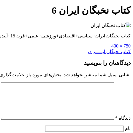
کتاب نخبگان ایران 6
کتاب نخبگان ایران+سیاسی+اقتصادی+ورزشی+علمی+قرن 15+آینده+روانشناسی+دانلود+بین دو انقلاب+علم و عمل+تصور+توسعه+خلاصه+پی دی اف pdf+نخبه+پزشکی
Full
750 × 400
size
راهبری
کتاب نخبگان ایـــــران
نوشته
دیدگاهتان را بنویسید
نشانی ایمیل شما منتشر نخواهد شد.
بخش‌های موردنیاز علامت‌گذاری 
دیدگاه
*
نام