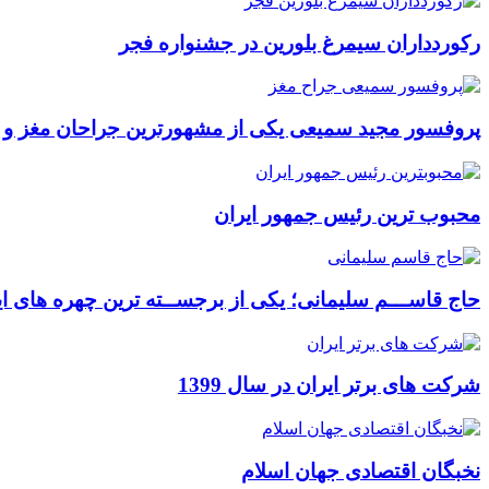
رکوردداران سیمرغ بلورین در جشنواره فجر
پروفسور مجید سمیعی یکی از مشهورترین جراحان مغز و
محبوب ترین رئیس جمهور ایران
حاج قاســـم سلیمانی؛ یکی از برجســته ترین چهره های ای
شرکت های برتر ایران در سال 1399
نخبگان اقتصادی جهان اسلام